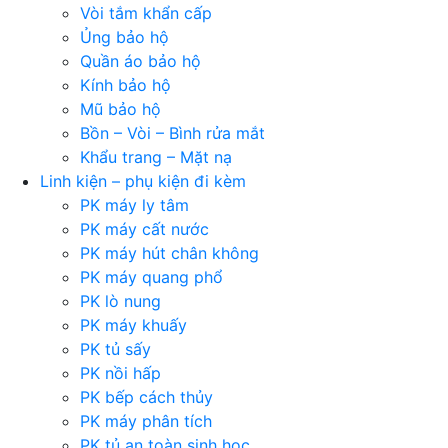
Vòi tắm khẩn cấp
Ủng bảo hộ
Quần áo bảo hộ
Kính bảo hộ
Mũ bảo hộ
Bồn – Vòi – Bình rửa mắt
Khẩu trang – Mặt nạ
Linh kiện – phụ kiện đi kèm
PK máy ly tâm
PK máy cất nước
PK máy hút chân không
PK máy quang phổ
PK lò nung
PK máy khuấy
PK tủ sấy
PK nồi hấp
PK bếp cách thủy
PK máy phân tích
PK tủ an toàn sinh học