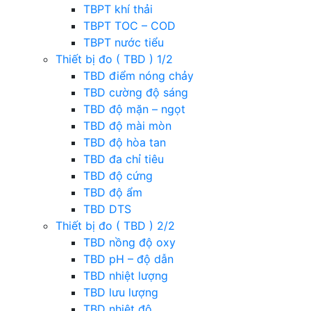
TBPT khí thải
TBPT TOC – COD
TBPT nước tiểu
Thiết bị đo ( TBD ) 1/2
TBD điểm nóng chảy
TBD cường độ sáng
TBD độ mặn – ngọt
TBD độ mài mòn
TBD độ hòa tan
TBD đa chỉ tiêu
TBD độ cứng
TBD độ ẩm
TBD DTS
Thiết bị đo ( TBD ) 2/2
TBD nồng độ oxy
TBD pH – độ dẫn
TBD nhiệt lượng
TBD lưu lượng
TBD nhiệt độ