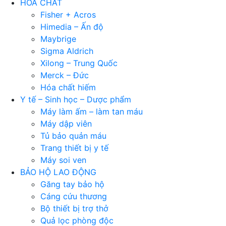
HÓA CHẤT
Fisher + Acros
Himedia – Ấn độ
Maybrige
Sigma Aldrich
Xilong – Trung Quốc
Merck – Đức
Hóa chất hiếm
Y tế – Sinh học – Dược phẩm
Máy làm ấm – làm tan máu
Máy dập viên
Tủ bảo quản máu
Trang thiết bị y tế
Máy soi ven
BẢO HỘ LAO ĐỘNG
Găng tay bảo hộ
Cáng cứu thương
Bộ thiết bị trợ thở
Quả lọc phòng độc