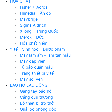
HÓA CHẤT
Fisher + Acros
Himedia – Ấn độ
Maybrige
Sigma Aldrich
Xilong – Trung Quốc
Merck – Đức
Hóa chất hiếm
Y tế – Sinh học – Dược phẩm
Máy làm ấm – làm tan máu
Máy dập viên
Tủ bảo quản máu
Trang thiết bị y tế
Máy soi ven
BẢO HỘ LAO ĐỘNG
Găng tay bảo hộ
Cáng cứu thương
Bộ thiết bị trợ thở
Quả lọc phòng độc