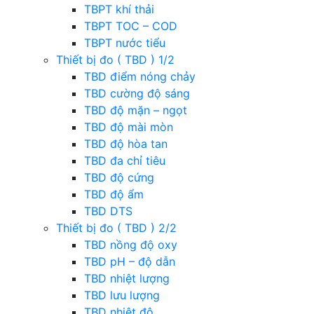
TBPT khí thải
TBPT TOC – COD
TBPT nước tiểu
Thiết bị đo ( TBD ) 1/2
TBD điểm nóng chảy
TBD cường độ sáng
TBD độ mặn – ngọt
TBD độ mài mòn
TBD độ hòa tan
TBD đa chỉ tiêu
TBD độ cứng
TBD độ ẩm
TBD DTS
Thiết bị đo ( TBD ) 2/2
TBD nồng độ oxy
TBD pH – độ dẫn
TBD nhiệt lượng
TBD lưu lượng
TBD nhiệt độ