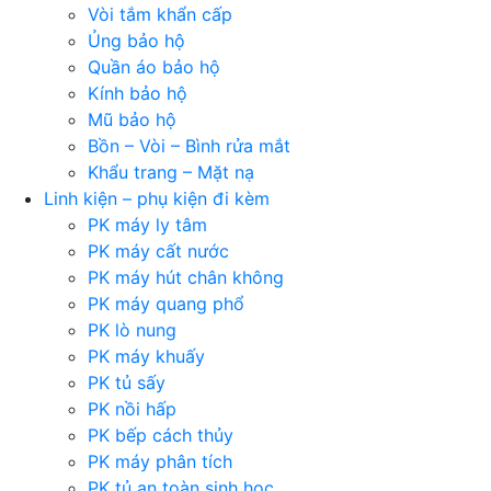
Vòi tắm khẩn cấp
Ủng bảo hộ
Quần áo bảo hộ
Kính bảo hộ
Mũ bảo hộ
Bồn – Vòi – Bình rửa mắt
Khẩu trang – Mặt nạ
Linh kiện – phụ kiện đi kèm
PK máy ly tâm
PK máy cất nước
PK máy hút chân không
PK máy quang phổ
PK lò nung
PK máy khuấy
PK tủ sấy
PK nồi hấp
PK bếp cách thủy
PK máy phân tích
PK tủ an toàn sinh học