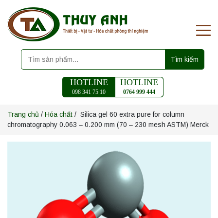
Tìm kiếm
HOTLINE
HOTLINE
098 341 75 10
0764 999 444
Trang chủ
/
Hóa chất
/ Silica gel 60 extra pure for column
chromatography 0.063 – 0.200 mm (70 – 230 mesh ASTM) Merck