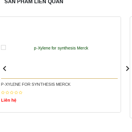
SẢN PHẨM LIÊN QUAN
Máy ly tâm tốc độ thấp để bàn YKL02A
Yonglekang – Máy ly tâm phòng thí nghiệm
Liên hệ
GLYCEROL FOR ANALYSIS EMSURE® ACS,REAG. PH EU
MERCK
Nồi hấp chân không BKQ-B50V BIOBASE
(50 Lít) – Giải pháp tiệt trùng hiệu quả
Liên hệ
Liên hệ
Máy ly tâm tốc độ cao để bàn YTG18G
Yonglekang – Thiết bị ly tâm phòng thí