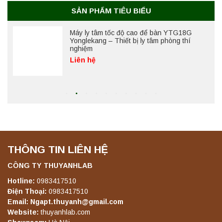
nghiệm
SẢN PHẨM TIÊU BIỂU
Liên hệ
Máy lắc đứng YKD-04 Yonglekang – Thiết bị
lắc chiết mẫu phòng thí nghiệm
Liên hệ
Máy lắc đứng YKD-06 Yonglekang – Thiết bị
lắc chiết mẫu phòng thí nghiệm
Liên hệ
THÔNG TIN LIÊN HỆ
Máy lắc đứng YKD-08 Yonglekang – Thiết bị
CÔNG TY THUYANHLAB
lắc chiết mẫu phòng thí nghiệm
Hotline:
0983417510
Liên hệ
Điện Thoại:
0983417510
Email: Ngapt.thuyanh@gmail.com
Website:
thuyanhlab.com