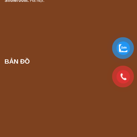
Máy lắc đứng YKD-10 Yonglekang – Thiết bị
Showroom:
Hà Nội.
lắc chiết mẫu phòng thí nghiệm
Liên hệ
Máy chưng cất tự động YDL-06 Yonglekang
chính hãng – Thiết bị chưng cất mẫu nước
phòng thí nghiệm
Liên hệ
BẢN ĐỒ
Máy chưng cất tự động YDL-08 Yonglekang
chính hãng – Thiết bị chưng cất mẫu nước
phòng thí nghiệm
Liên hệ
Máy ly tâm tốc độ thấp để bàn YKL04A
Yonglekang – Máy ly tâm phòng thí nghiệm
Liên hệ