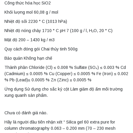
Công thức hóa học SiO2
Khối lượng mol 60,08 g / mol
Nhiệt độ sôi 2230 ° C (1013 hPa)
Nhiệt độ nóng chảy 1710 ° C pH 7 (100 g / l, H₂O, 20 ° C)
Mật độ 200 – 1430 kg / m3
Quy cách đóng gói Chai thủy tinh 500g
Bảo quản Không hạn chế
Thành phần Chloride (Cl) ≤ 0.008 % Sulfate (SO₄) ≤ 0.003 % Cd
(Cadmium) ≤ 0.0005 % Cu (Copper) ≤ 0.0005 % Fe (Iron) ≤ 0.002
% Pb (Lead)≤ 0.0005 % Zn (Zinc) ≤ 0.0005 %
Ứng dụng Sử dụng cho sắc ký cột Làm giảm độ ẩm môi trường
xung quanh sản phẩm.
Chưa có đánh giá nào.
Hãy là người đầu tiên nhận xét “ Silica gel 60 extra pure for
column chromatography 0.063 – 0.200 mm (70 – 230 mesh