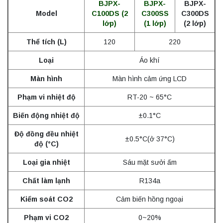
BJPX-
BJPX-
BJPX-
Model
C100DS (2
C300SS
C300DS
lớp)
(1 lớp)
(2 lớp)
Thể tích (L)
120
220
Loại
Áo khí
Màn hình
Màn hình cảm ứng LCD
Phạm vi nhiệt độ
RT-20 ~ 65°C
Biến động nhiệt độ
±0.1°C
Độ đồng đều nhiệt
±0.5°C(ở 37°C)
độ (°C)
Loại gia nhiệt
Sáu mặt sưởi ấm
Chất làm lạnh
R134a
Kiểm soát CO2
Cảm biến hồng ngoại
Phạm vi CO2
0~20%