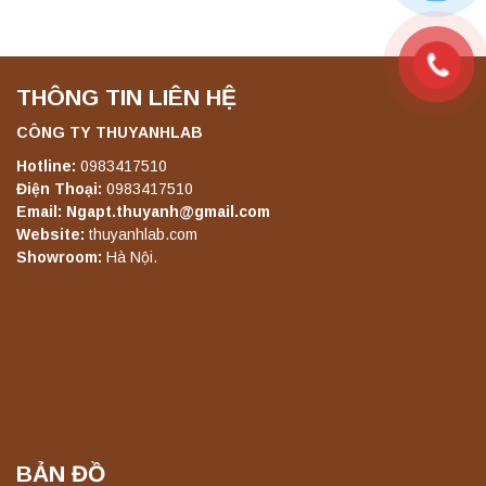
Liên hệ
Máy lắc đứng YKD-08 Yonglekang – Thiết bị
THÔNG TIN LIÊN HỆ
lắc chiết mẫu phòng thí nghiệm
CÔNG TY THUYANHLAB
Liên hệ
Hotline:
0983417510
Điện Thoại:
0983417510
Email: Ngapt.thuyanh@gmail.com
Máy lắc đứng YKD-10 Yonglekang – Thiết bị
Website:
thuyanhlab.com
lắc chiết mẫu phòng thí nghiệm
Showroom:
Hà Nội.
Liên hệ
Máy chưng cất tự động YDL-06 Yonglekang
chính hãng – Thiết bị chưng cất mẫu nước
phòng thí nghiệm
Liên hệ
BẢN ĐỒ
Máy chưng cất tự động YDL-08 Yonglekang