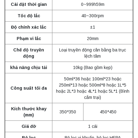
Cài đặt thời gian
0~999h59m
Tốc độ lắc
40~300rpm
Độ chính xác lắc
±1
Phạm vi lắc
20mm
Chế độ truyền
Loại truyền động cân bằng ba trục
động
lệch tâm
khả năng chịu tải
10kg (Bao gồm kẹp)
50ml*36 hoặc 100ml*23 hoặc
250ml*13 hoặc 500ml*8 hoặc 1L*5
Công suất tối đa
hoặc 2L*3 hoặc 4L*1 hoặc 5L*1 (Bình
cắm trại)
Kích thước khay
350*350
450*450
(mm)
Giá đỡ
1 cái
Bộ lọc
Bộ lọc vi khuẩn, bộ lọc HEPA