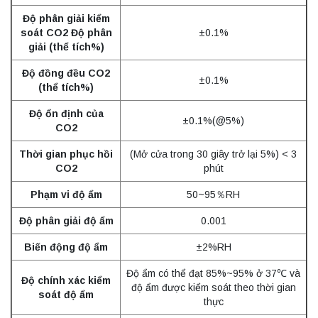
Độ phân giải kiểm
soát CO2 Độ phân
±0.1%
giải (thể tích%)
Độ đồng đều CO2
±0.1%
(thể tích%)
Độ ổn định của
±0.1%(@5%)
CO2
Thời gian phục hồi
(Mở cửa trong 30 giây trở lại 5%) < 3
CO2
phút
Phạm vi độ ẩm
50~95％RH
Độ phân giải độ ẩm
0.001
Biến động độ ẩm
±2%RH
Độ ẩm có thể đạt 85%~95% ở 37℃ và
Độ chính xác kiểm
độ ẩm được kiểm soát theo thời gian
soát độ ẩm
thực