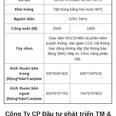
Khử trùng
Tiệt trùng bằng hơi nước 90℃
Nguồn điện
220V, 50Hz
Công suất (W)
1500
1800
Giao diện RS232/485 và phần mềm
truyền thông; Van giảm CO2; Hệ thống
Tùy chọn
báo động không dây (hệ thống báo
động SMS); Máy in; Chức năng phân
cấp;
Kích thước bên
trong
505*600*420
605*700*520
(Rộng*Sâu*Cao)mm
Kích thước bên
ngoài
693*875*753
793*975*853
(Rộng*Sâu*Cao)mm
Công Ty CP Đầu tư phát triển TM &