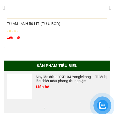
Nồi hấp chân không BKQ-B50V BIOBASE
(50 Lít) – Giải pháp tiệt trùng hiệu quả
 LẠNH 50 LÍT (TỦ Ủ BOD)
TỦ SẤ
Liên hệ
hệ
Liên 
Máy ly tâm tốc độ cao để bàn YTG18G
Yonglekang – Thiết bị ly tâm phòng thí
nghiệm
Liên hệ
SẢN PHẨM TIÊU BIỂU
Máy lắc đứng YKD-04 Yonglekang – Thiết bị
lắc chiết mẫu phòng thí nghiệm
Liên hệ
Máy lắc đứng YKD-06 Yonglekang – Thiết bị
lắc chiết mẫu phòng thí nghiệm