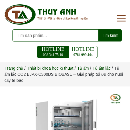
Tìm kiếm
HOTLINE
HOTLINE
098 341 75 10
0764 999 444
Trang chủ
/
Thiết bị khoa học kĩ thuật
/
Tủ ấm
/
Tủ ấm lắc
/ Tủ
ấm lắc CO2 BJPX-C300DS BIOBASE – Giải pháp tối ưu cho nuôi
cấy tế bào