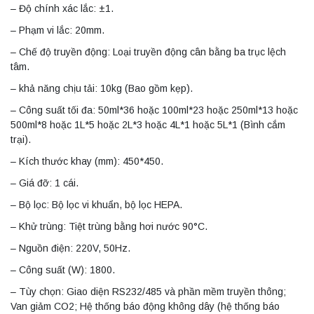
– Độ chính xác lắc: ±1.
– Phạm vi lắc: 20mm.
– Chế độ truyền động: Loại truyền động cân bằng ba trục lệch
tâm.
– khả năng chịu tải: 10kg (Bao gồm kẹp).
– Công suất tối đa: 50ml*36 hoặc 100ml*23 hoặc 250ml*13 hoặc
500ml*8 hoặc 1L*5 hoặc 2L*3 hoặc 4L*1 hoặc 5L*1 (Bình cắm
trại).
– Kích thước khay (mm): 450*450.
– Giá đỡ: 1 cái.
– Bộ lọc: Bộ lọc vi khuẩn, bộ lọc HEPA.
– Khử trùng: Tiệt trùng bằng hơi nước 90°C.
– Nguồn điện: 220V, 50Hz.
– Công suất (W): 1800.
– Tùy chọn: Giao diện RS232/485 và phần mềm truyền thông;
Van giảm CO2; Hệ thống báo động không dây (hệ thống báo