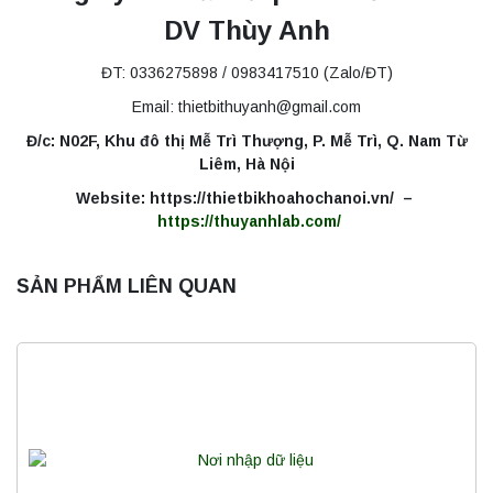
DV Thùy Anh
ĐT: 0336275898 / 0983417510 (Zalo/ĐT)
Email: thietbithuyanh@gmail.com
Đ/c: N02F, Khu đô thị Mễ Trì Thượng, P. Mễ Trì, Q. Nam Từ
Liêm, Hà Nội
Website: https://thietbikhoahochanoi.vn/ –
https://thuyanhlab.com/
SẢN PHẨM LIÊN QUAN
Máy ly tâm tốc độ thấp để bàn YKL02A
Yonglekang – Máy ly tâm phòng thí nghiệm
Liên hệ