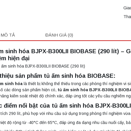
Gia
Tha
MÔ TẢ
ĐÁNH GIÁ (0)
m sinh hóa BJPX-B300LII BIOBASE (290 lít) – G
ệm hiện đại
 thiệu sản phẩm tủ ấm sinh hóa BIOBASE:
m sinh hóa
là thiết bị không thể thiếu trong các phòng thí nghiệm vi 
số các dòng sản phẩm hiện có,
tủ ấm sinh hóa BJPX-B300LII BIO
năng kiểm soát nhiệt độ chính xác, đáp ứng tốt các yêu cầu nghiêm n
Đặc điểm nổi bật của tủ ấm sinh hóa BJPX-B300L
tích 290 lít, phù hợp với nhu cầu sử dụng trong phòng thí nghiệm vừa 
hiệt độ rộng từ -40°C đến 65°C, đáp ứng đa dạng nhu cầu nuôi cấy, b