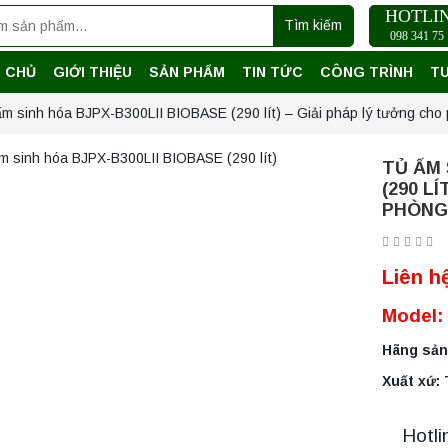
HOTLI
Tìm kiếm
098 341 75 
 CHỦ
GIỚI THIỆU
SẢN PHẨM
TIN TỨC
CÔNG TRÌNH
T
m sinh hóa BJPX-B300LII BIOBASE (290 lít) – Giải pháp lý tưởng cho 
TỦ ẤM 
(290 L
PHÒNG 
Liên h
Model:
Hãng sản
Xuất xứ:
Hotli