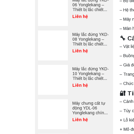
Máy lắc đứng YKD-
– Bộ đi
06 Yonglekang –
Thiết bị lắc chiết
– Hệ th
mẫu phòng thí
Liên hệ
– Máy n
nghiệm
– Màn h
Máy lắc đứng YKD-
🔧 C
08 Yonglekang –
Thiết bị lắc chiết
– Vật l
mẫu phòng thí
Liên hệ
nghiệm
– Buồng
– Giá đ
Máy lắc đứng YKD-
10 Yonglekang –
– Trang
Thiết bị lắc chiết
mẫu phòng thí
– Chức 
Liên hệ
nghiệm
🔐 T
– Cảnh 
Máy chưng cất tự
động YDL-06
– Tùy 
Yonglekang chính
hãng – Thiết bị
Liên hệ
+ Lỗ ki
chưng cất mẫu
nước phòng thí
+ Mô-đu
nghiệm