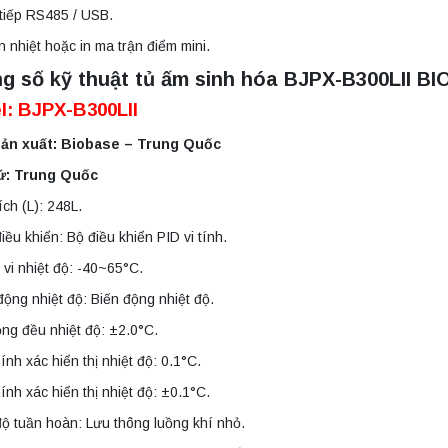
tiếp RS485 / USB.
n nhiệt hoặc in ma trận điểm mini.
g số kỹ thuật tủ ấm sinh hóa BJPX-B300LII B
l: BJPX-B300LII
ản xuất: Biobase – Trung Quốc
ứ: Trung Quốc
ích (L): 248L.
điều khiển: Bộ điều khiển PID vi tính.
vi nhiệt độ: -40~65°C.
động nhiệt độ: Biến động nhiệt độ.
ng đều nhiệt độ: ±2.0°C.
ính xác hiển thị nhiệt độ: 0.1°C.
ính xác hiển thị nhiệt độ: ±0.1°C.
ộ tuần hoàn: Lưu thông luồng khí nhỏ.