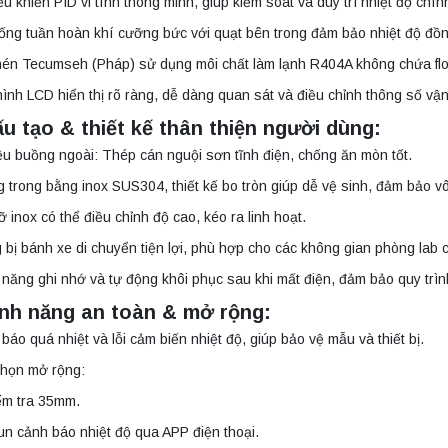
ều khiển PID vi tính thông minh, giúp kiểm soát và duy trì nhiệt độ chín
ống tuần hoàn khí cưỡng bức với quạt bên trong đảm bảo nhiệt độ đồn
én Tecumseh (Pháp) sử dụng môi chất làm lạnh R404A không chứa flo, 
ình LCD hiển thị rõ ràng, dễ dàng quan sát và điều chỉnh thông số vậ
ấu tạo & thiết kế thân thiện người dùng:
iệu buồng ngoài: Thép cán nguội sơn tĩnh điện, chống ăn mòn tốt.
 trong bằng inox SUS304, thiết kế bo tròn giúp dễ vệ sinh, đảm bảo vô
ỡ inox có thể điều chỉnh độ cao, kéo ra linh hoạt.
 bị bánh xe di chuyển tiện lợi, phù hợp cho các không gian phòng lab có
năng ghi nhớ và tự động khôi phục sau khi mất điện, đảm bảo quy trìn
ính năng an toàn & mở rộng:
báo quá nhiệt và lỗi cảm biến nhiệt độ, giúp bảo vệ mẫu và thiết bị.
chọn mở rộng:
ểm tra 35mm.
n cảnh báo nhiệt độ qua APP điện thoại.