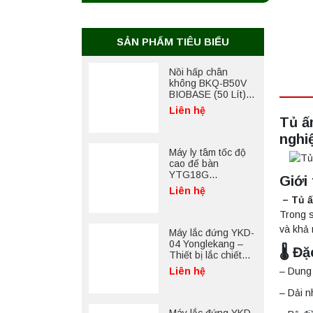
SẢN PHẨM TIÊU BIỂU
Nồi hấp chân
không BKQ-B50V
BIOBASE (50 Lít) –
Giải pháp tiệt trùng
Liên hệ
hiệu quả
Tủ ấ
nghi
Máy ly tâm tốc độ
cao để bàn
YTG18G
Giới
Yonglekang – Thiết
Liên hệ
bị ly tâm phòng thí
– Tủ ấ
nghiệm
Trong 
và khả 
Máy lắc đứng YKD-
04 Yonglekang –
🌡️ 
Thiết bị lắc chiết
mẫu phòng thí
– Dung 
Liên hệ
nghiệm
– Dải n