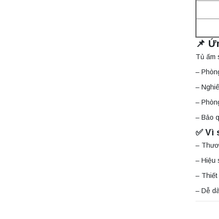
📌 Ứ
Tủ ấm 
– Phòng
– Nghiê
– Phòn
– Bảo q
✅ Vì 
– Thươn
– Hiệu 
– Thiết
– Dễ dà