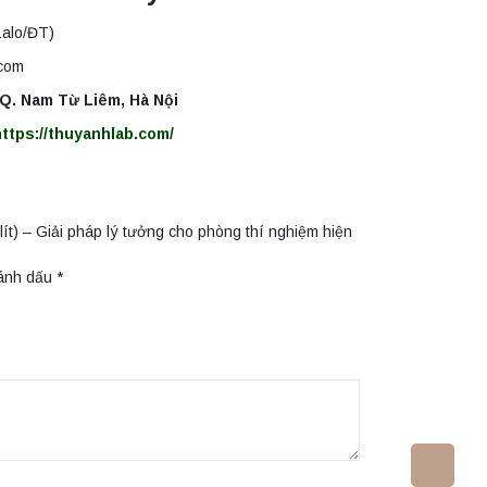
alo/ĐT)
.com
, Q. Nam Từ Liêm, Hà Nội
https://thuyanhlab.com/
ít) – Giải pháp lý tưởng cho phòng thí nghiệm hiện
đánh dấu
*