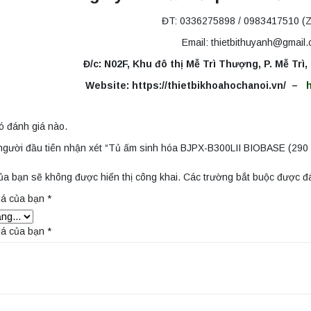
ĐT: 0336275898 / 0983417510 (Z
Email: thietbithuyanh@gmail
Đ/c: N02F, Khu đô thị Mễ Trì Thượng, P. Mễ Trì
Website: https://thietbikhoahochanoi.vn/ –
ó đánh giá nào.
người đầu tiên nhận xét “Tủ ấm sinh hóa BJPX-B300LII BIOBASE (290 l
ủa bạn sẽ không được hiển thị công khai.
Các trường bắt buộc được 
iá của bạn
*
iá của bạn
*