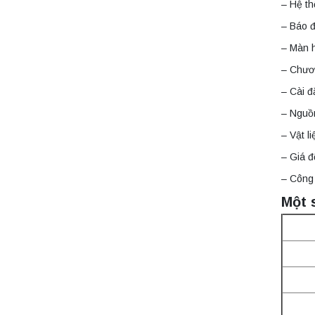
– Hệ th
– Báo đ
– Màn 
– Chươn
– Cài đ
– Nguồ
– Vật l
– Giá đ
– Công
Một 