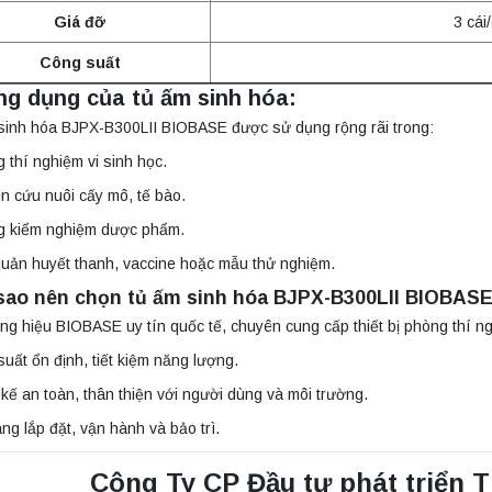
Giá đỡ
3 cái
Công suất
ng dụng của tủ ấm sinh hóa:
sinh hóa BJPX-B300LII BIOBASE được sử dụng rộng rãi trong:
 thí nghiệm vi sinh học.
n cứu nuôi cấy mô, tế bào.
g kiểm nghiệm dược phẩm.
uản huyết thanh, vaccine hoặc mẫu thử nghiệm.
sao nên chọn tủ ấm sinh hóa BJPX-B300LII BIOBAS
g hiệu BIOBASE uy tín quốc tế, chuyên cung cấp thiết bị phòng thí n
suất ổn định, tiết kiệm năng lượng.
 kế an toàn, thân thiện với người dùng và môi trường.
ng lắp đặt, vận hành và bảo trì.
Công Ty CP Đầu tư phát triển 