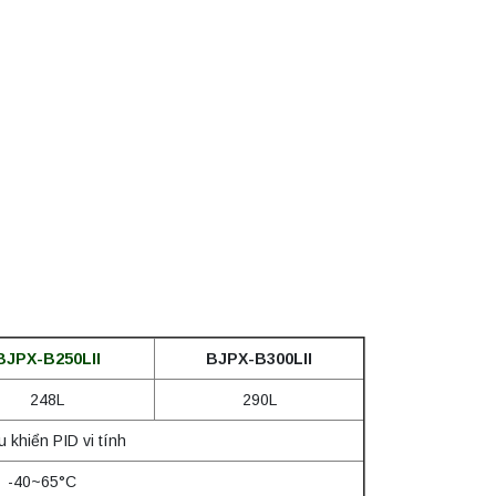
BJPX-B250LII
BJPX-B300LII
248L
290L
u khiển PID vi tính
-40~65°C