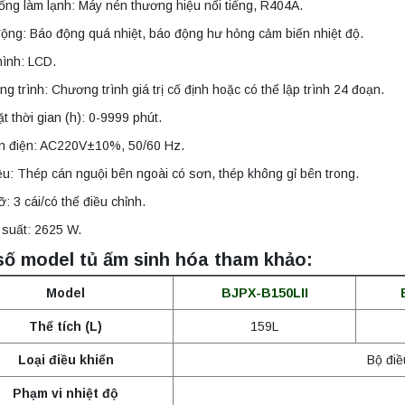
ống làm lạnh: Máy nén thương hiệu nổi tiếng, R404A.
ộng: Báo động quá nhiệt, báo động hư hỏng cảm biến nhiệt độ.
hình: LCD.
g trình: Chương trình giá trị cố định hoặc có thể lập trình 24 đoạn.
ặt thời gian (h): 0-9999 phút.
n điện: AC220V±10%, 50/60 Hz.
iệu: Thép cán nguội bên ngoài có sơn, thép không gỉ bên trong.
ỡ: 3 cái/có thể điều chỉnh.
 suất: 2625 W.
số model tủ ấm sinh hóa tham khảo:
Model
BJPX-B150LII
Thể tích (L)
159L
Loại điều khiển
Bộ điề
Phạm vi nhiệt độ