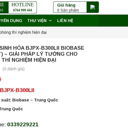
NE
HOTLINE
Giỏ hàng
0 Sản phẩm
10
0764 999 444
UYỂN DỤNG
THƯ VIỆN
LIÊN HỆ
phòng thí nghiệm hiện đại
SINH HÓA BJPX-B300LII BIOBASE
ÍT) – GIẢI PHÁP LÝ TƯỞNG CHO
THÍ NGHIỆM HIỆN ĐẠI
(0 đánh giá)
ệ
 BJPX-B300LII
 xuất: Biobase – Trung Quốc
 Trung Quốc
ne:
0339229221