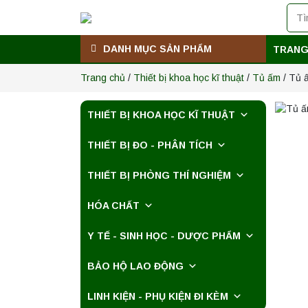
DANH MỤC SẢN PHẨM
TRANG
Trang chủ
/
Thiết bị khoa học kĩ thuật
/
Tủ ấm
/ Tủ ấ
THIẾT BỊ KHOA HỌC KĨ THUẬT
THIẾT BỊ ĐO - PHÂN TÍCH
THIẾT BỊ PHÒNG THÍ NGHIỆM
HÓA CHẤT
Y TẾ - SINH HỌC - DƯỢC PHẨM
BẢO HỘ LAO ĐỘNG
LINH KIỆN - PHỤ KIỆN ĐI KÈM