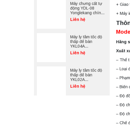
Máy chưng cất tự
+ Giao 
động YDL-08
Yonglekang chính
+ Máy i
hãng – Thiết bị
Liên hệ
Thôn
chưng cất mẫu
nước phòng thí
Mode
nghiệm
Máy ly tâm tốc độ
thấp để bàn
Hãng s
YKL04A
Xuất x
Yonglekang – Máy
Liên hệ
ly tâm phòng thí
– Thể t
nghiệm
– Loại 
Máy ly tâm tốc độ
thấp để bàn
– Phạm 
YKL02A
Yonglekang – Máy
Liên hệ
– Biến 
ly tâm phòng thí
nghiệm
– Độ đồ
– Độ ch
– Độ ch
– Chế đ