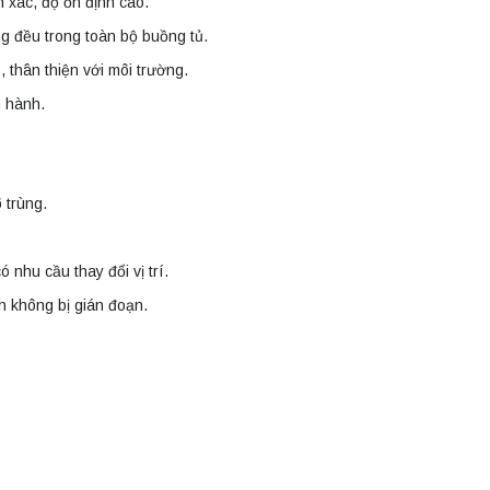
h xác, độ ổn định cao.
g đều trong toàn bộ buồng tủ.
thân thiện với môi trường.
n hành.
 trùng.
 nhu cầu thay đổi vị trí.
h không bị gián đoạn.