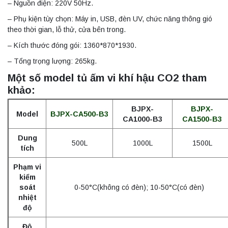
– Nguồn điện: 220V 50Hz.
– Phụ kiện tùy chọn: Máy in, USB, đèn UV, chức năng thông gió
theo thời gian, lỗ thử, cửa bên trong.
– Kích thước đóng gói: 1360*870*1930.
– Tổng trọng lượng: 265kg.
Một số model tủ ấm vi khí hậu CO2 tham
khảo:
BJPX-
BJPX-
Model
BJPX-CA500-B3
CA1000-B3
CA1500-B3
Dung
500L
1000L
1500L
tích
Phạm vi
kiểm
soát
0-50°C(không có đèn); 10-50°C(có đèn)
nhiệt
độ
Độ