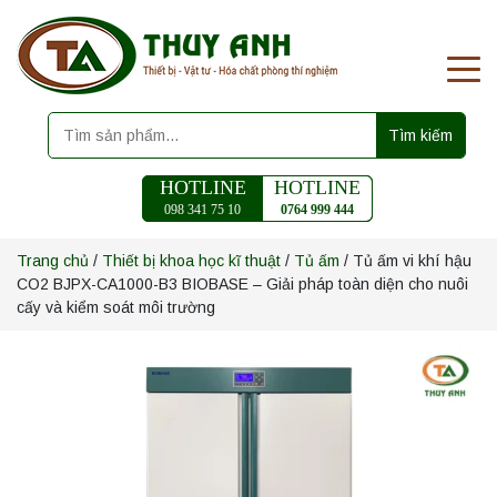
Tìm kiếm
HOTLINE
HOTLINE
098 341 75 10
0764 999 444
Trang chủ
/
Thiết bị khoa học kĩ thuật
/
Tủ ấm
/ Tủ ấm vi khí hậu
CO2 BJPX-CA1000-B3 BIOBASE – Giải pháp toàn diện cho nuôi
cấy và kiểm soát môi trường