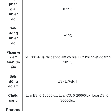
phân
giải
0,1°C
nhiệt
độ
Biến
động
±1°C
nhiệt
độ
Phạm vi
kiểm
50~99%RH(Cài đặt độ ẩm có hiệu lực khi nhiệt độ trên
soát độ
10°C)
ẩm
Biến
động
±3~±7%RH
độ ẩm
Chiếu
Loại B3: 0-15000lux; Loại C3: 0-20000lux; Loại D3: 0-
sáng
30000lux
Phương