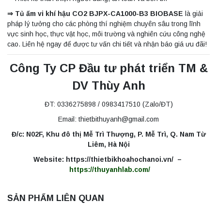
⇒ Tủ ấm vi khí hậu CO2 BJPX-CA1000-B3 BIOBASE
là giải
pháp lý tưởng cho các phòng thí nghiệm chuyên sâu trong lĩnh
vực sinh học, thực vật học, môi trường và nghiên cứu công nghệ
cao. Liên hệ ngay để được tư vấn chi tiết và nhận báo giá ưu đãi!
Công Ty CP Đầu tư phát triển TM &
DV Thùy Anh
ĐT: 0336275898 / 0983417510 (Zalo/ĐT)
Email: thietbithuyanh@gmail.com
Đ/c: N02F, Khu đô thị Mễ Trì Thượng, P. Mễ Trì, Q. Nam Từ
Liêm, Hà Nội
Website: https://thietbikhoahochanoi.vn/ –
https://thuyanhlab.com/
SẢN PHẨM LIÊN QUAN