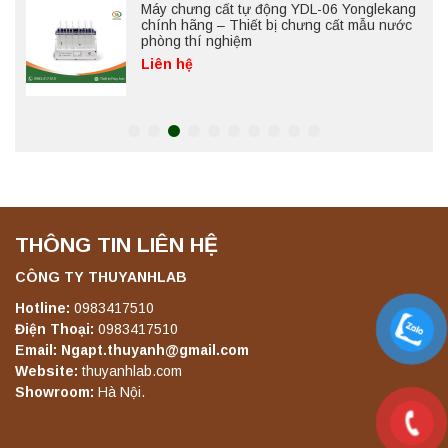
Máy chưng cất tự động YDL-06 Yonglekang
chính hãng – Thiết bị chưng cất mẫu nước
phòng thí nghiệm
Liên hệ
Máy chưng cất tự động YDL-08 Yonglekang
chính hãng – Thiết bị chưng cất mẫu nước
phòng thí nghiệm
Liên hệ
THÔNG TIN LIÊN HỆ
Máy ly tâm tốc độ thấp để bàn YKL04A
Yonglekang – Máy ly tâm phòng thí nghiệm
CÔNG TY THUYANHLAB
Liên hệ
Hotline:
0983417510
Điện Thoại:
0983417510
Email: Ngapt.thuyanh@gmail.com
Máy ly tâm tốc độ thấp để bàn YKL02A
Website:
thuyanhlab.com
Yonglekang – Máy ly tâm phòng thí nghiệm
Showroom:
Hà Nội.
Liên hệ