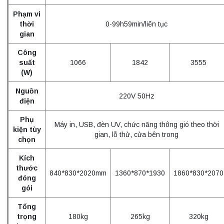
Phạm vi
thời
0-99h59min/liên tục
gian
Công
suất
1066
1842
3555
(W)
Nguồn
220V 50Hz
điện
Phụ
Máy in, USB, đèn UV, chức năng thông gió theo thời
kiện tùy
gian, lỗ thử, cửa bên trong
chọn
Kích
thước
840*830*2020mm
1360*870*1930
1860*830*2070
đóng
gói
Tổng
trọng
180kg
265kg
320kg