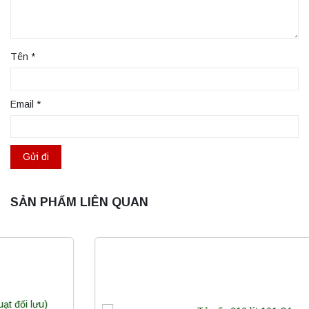
Tên
*
Email
*
SẢN PHẨM LIÊN QUAN
Máy ly tâm tốc độ thấp để bàn YKL02A