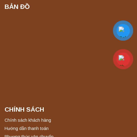
BẢN ĐỒ
Máy chưng cất tự động YDL-08 Yonglekang
chính hãng – Thiết bị chưng cất mẫu nước
phòng thí nghiệm
Liên hệ
Máy ly tâm tốc độ thấp để bàn YKL04A
Yonglekang – Máy ly tâm phòng thí nghiệm
Liên hệ
Máy ly tâm tốc độ thấp để bàn YKL02A
Yonglekang – Máy ly tâm phòng thí nghiệm
Liên hệ
CHÍNH SÁCH
Nồi hấp chân không BKQ-B50V BIOBASE
(50 Lít) – Giải pháp tiệt trùng hiệu quả
Chính sách khách hàng
Liên hệ
Hướng dẫn thanh toán
Phương thức vận chuyển