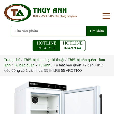
Tìm kiếm
HOTLINE
HOTLINE
098 341 75 10
0764 999 444
Trang chủ
/
Thiết bị khoa học kĩ thuật
/
Thiết bị bảo quản - làm
lạnh
/
Tủ bảo quản - Tủ lạnh
/ Tủ mát bảo quản +2 đến +8°C
kiểu đứng có 1 cánh loại 55 lít LRE 55 ARCTIKO