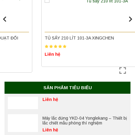
Yonglekang – Máy ly tâm phòng thí nghiệm
Liên hệ
Nồi hấp chân không BKQ-B50V BIOBASE
(50 Lít) – Giải pháp tiệt trùng hiệu quả
TỦ SẤY 210 LÍT 101-3A XINGCHEN
Liên hệ
Liên hệ
Máy ly tâm tốc độ cao để bàn YTG18G
Yonglekang – Thiết bị ly tâm phòng thí
nghiệm
Liên hệ
SẢN PHẨM TIÊU BIỂU
Máy lắc đứng YKD-04 Yonglekang – Thiết bị
lắc chiết mẫu phòng thí nghiệm
Liên hệ