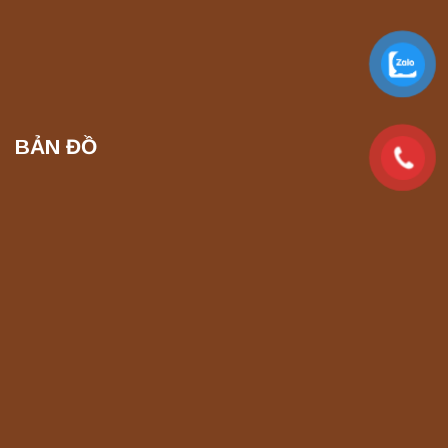
Máy chưng cất tự động YDL-06 Yonglekang
chính hãng – Thiết bị chưng cất mẫu nước
phòng thí nghiệm
Liên hệ
BẢN ĐỒ
Máy chưng cất tự động YDL-08 Yonglekang
chính hãng – Thiết bị chưng cất mẫu nước
phòng thí nghiệm
Liên hệ
Máy ly tâm tốc độ thấp để bàn YKL04A
Yonglekang – Máy ly tâm phòng thí nghiệm
Liên hệ
Máy ly tâm tốc độ thấp để bàn YKL02A
Yonglekang – Máy ly tâm phòng thí nghiệm
Liên hệ