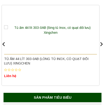
Máy ly tâm tốc độ thấp để bàn YKL02A
Yonglekang – Máy ly tâm phòng thí nghiệm
Liên hệ
Nồi hấp chân không BKQ-B50V BIOBASE
(50 Lít) – Giải pháp tiệt trùng hiệu quả
TỦ VI KHÍ HẬU – TỦ MÔI TRƯỜNG 250 LÍT
Liên hệ
Liên hệ
Máy ly tâm tốc độ cao để bàn YTG18G
Yonglekang – Thiết bị ly tâm phòng thí
nghiệm
Liên hệ
SẢN PHẨM TIÊU BIỂU