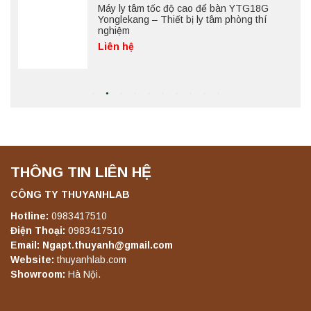
Máy lắc đứng YKD-04 Yonglekang – Thiết bị
lắc chiết mẫu phòng thí nghiệm
Liên hệ
Máy lắc đứng YKD-06 Yonglekang – Thiết bị
lắc chiết mẫu phòng thí nghiệm
Liên hệ
THÔNG TIN LIÊN HỆ
Máy lắc đứng YKD-08 Yonglekang – Thiết bị
lắc chiết mẫu phòng thí nghiệm
CÔNG TY THUYANHLAB
Liên hệ
Hotline:
0983417510
Điện Thoại:
0983417510
Email: Ngapt.thuyanh@gmail.com
Máy lắc đứng YKD-10 Yonglekang – Thiết bị
Website:
thuyanhlab.com
lắc chiết mẫu phòng thí nghiệm
Showroom:
Hà Nội.
Liên hệ