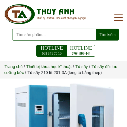
Tìm kiếm
HOTLINE
HOTLINE
098 341 75 10
0764 999 444
Trang chủ
/
Thiết bị khoa học kĩ thuật
/
Tủ sấy
/
Tủ sấy đối lưu
cưỡng bức
/ Tủ sấy 210 lít 201-3A (lòng tủ bằng thép)