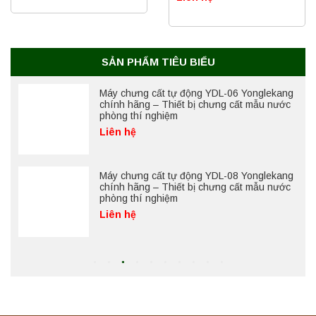
Máy ly tâm tốc độ cao để bàn YTG18G
Yonglekang – Thiết bị ly tâm phòng thí
nghiệm
Liên hệ
SẢN PHẨM TIÊU BIỂU
Máy chưng cất tự động YDL-06 Yonglekang
chính hãng – Thiết bị chưng cất mẫu nước
phòng thí nghiệm
Liên hệ
Máy chưng cất tự động YDL-08 Yonglekang
chính hãng – Thiết bị chưng cất mẫu nước
phòng thí nghiệm
Liên hệ
Máy ly tâm tốc độ thấp để bàn YKL04A
Yonglekang – Máy ly tâm phòng thí nghiệm
Liên hệ