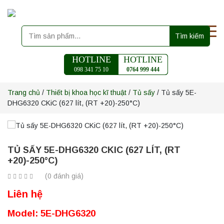
Tìm kiếm
HOTLINE
HOTLINE
098 341 75 10
0764 999 444
Trang chủ
/
Thiết bị khoa học kĩ thuật
/
Tủ sấy
/ Tủ sấy 5E-
DHG6320 CKiC (627 lít, (RT +20)-250°C)
TỦ SẤY 5E-DHG6320 CKIC (627 LÍT, (RT
+20)-250°C)
(0 đánh giá)
Liên hệ
Model: 5E-DHG6320