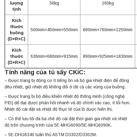
lượng
56kg
160kg
tịnh
Kích
thước
500mm×450mm×550mm
660mm×760mm×1250mm
buồng
(D×R×C)
Kích
thước
636mm×680mm×915mm
890mm×925mm×1830mm
(D×R×C)
Tính năng của tủ sấy CKiC:
– Được trang bị động cơ ít tiếng ồn và bộ gia nhiệt điện để đồng
đều nhiệt, giữ nhiệt độ không đổi ở tất cả các vùng của buồng.
– Được trang bị bộ điều khiển nhiệt độ thông minh (công nghệ
PID) để đạt được phản hồi nhanh và độ chính xác cao, ít lỗi hơn.
Nhiệt độ cài đặt và nhiệt độ thực tế của lò được hiển thị.
– Có thể lưu tối đa ba chế độ cài đặt thời gian gia nhiệt và nhiệt
độ trên chương trình của 5E-MHG6090/5E-MHG6090K.
– 5E-DHG6340 tuân thủ ASTM D3302/D3302M.