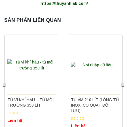
https://thuyanhlab.com/
SẢN PHẨM LIÊN QUAN
Máy ly tâm tốc độ cao để bàn YTG16G
Yonglekang – Thiết bị ly tâm phòng thí
nghiệm
Liên hệ
Máy ly tâm tốc độ cao để bàn YTG16B
Yonglekang – Thiết bị ly tâm phòng thí
nghiệm
Liên hệ
Nồi hấp chân không BKQ-B50V BIOBASE
TỦ VI KHÍ HẬU – TỦ MÔI
TỦ ẤM 210 LÍT (LÒNG TỦ
(50 Lít) – Giải pháp tiệt trùng hiệu quả
TRƯỜNG 350 LÍT
INOX, CÓ QUẠT ĐỐI
Liên hệ
LƯU)
Liên hệ
Liên hệ