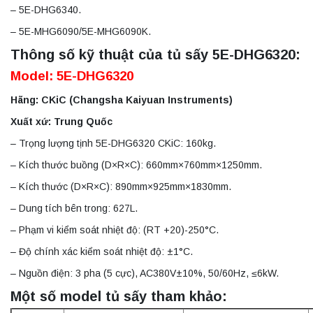
– 5E-DHG6340.
– 5E-MHG6090/5E-MHG6090K.
Thông số kỹ thuật của tủ sấy 5E-DHG6320:
Model: 5E-DHG6320
Hãng: CKiC (Changsha Kaiyuan Instruments)
Xuất xứ: Trung Quốc
– Trọng lượng tịnh 5E-DHG6320 CKiC: 160kg.
– Kích thước buồng (D×R×C): 660mm×760mm×1250mm.
– Kích thước (D×R×C): 890mm×925mm×1830mm.
– Dung tích bên trong: 627L.
– Phạm vi kiểm soát nhiệt độ: (RT +20)-250°C.
– Độ chính xác kiểm soát nhiệt độ: ±1°C.
– Nguồn điện: 3 pha (5 cực), AC380V±10%, 50/60Hz, ≤6kW.
Một số model tủ sấy tham khảo: