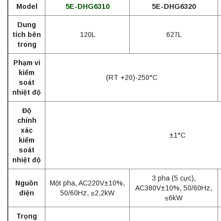
Model
5E-DHG6310
5E-DHG6320
Dung
tích bên
120L
627L
trong
Phạm vi
kiểm
(RT +20)-250°C
soát
nhiệt độ
Độ
chính
xác
±1°C
kiểm
soát
nhiệt độ
3 pha (5 cực),
Nguồn
Một pha, AC220V±10%,
AC380V±10%, 50/60Hz,
điện
50/60Hz, ≤2,2kW
≤6kW
Trọng