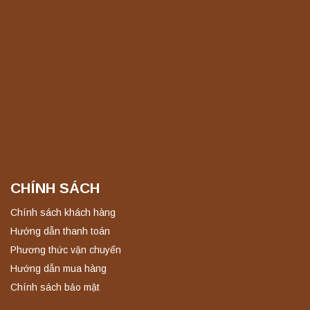
Máy ly tâm tốc độ cao để bàn YTG16B
Yonglekang – Thiết bị ly tâm phòng thí
nghiệm
Liên hệ
Nồi hấp chân không BKQ-B50V BIOBASE
(50 Lít) – Giải pháp tiệt trùng hiệu quả
Liên hệ
CHÍNH SÁCH
Máy ly tâm tốc độ cao để bàn YTG18G
Yonglekang – Thiết bị ly tâm phòng thí
Chính sách khách hàng
nghiệm
Hướng dẫn thanh toán
Liên hệ
Phương thức vận chuyển
Hướng dẫn mua hàng
Máy chưng cất tự động YDL-06 Yonglekang
Chính sách bảo mật
chính hãng – Thiết bị chưng cất mẫu nước
phòng thí nghiệm