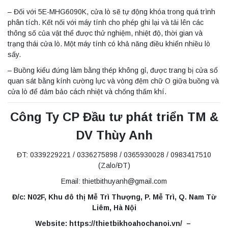
– Đối với 5E-MHG6090K, cửa lò sẽ tự động khóa trong quá trình
phân tích. Kết nối với máy tính cho phép ghi lại và tải lên các
thông số của vật thể được thử nghiệm, nhiệt độ, thời gian và
trạng thái cửa lò. Một máy tính có khả năng điều khiển nhiều lò
sấy.
– Buồng kiểu đứng làm bằng thép không gỉ, được trang bị cửa sổ
quan sát bằng kính cường lực và vòng đệm chữ O giữa buồng và
cửa lò để đảm bảo cách nhiệt và chống thấm khí.
Công Ty CP Đầu tư phát triển TM &
DV Thùy Anh
ĐT: 0339229221 / 0336275898 / 0365930028 / 0983417510
(Zalo/ĐT)
Email: thietbithuyanh@gmail.com
Đ/c: N02F, Khu đô thị Mễ Trì Thượng, P. Mễ Trì, Q. Nam Từ
Liêm, Hà Nội
Website: https://thietbikhoahochanoi.vn/ –