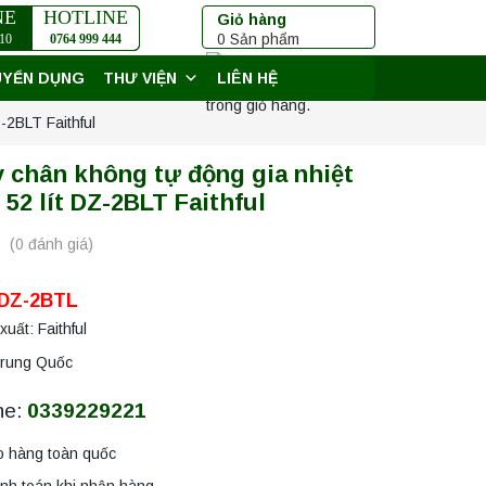
NE
HOTLINE
Giỏ hàng
0 Sản phẩm
10
0764 999 444
UYỂN DỤNG
THƯ VIỆN
LIÊN HỆ
Chưa có sản phẩm
trong giỏ hàng.
-2BLT Faithful
y chân không tự động gia nhiệt
52 lít DZ-2BLT Faithful
(0 đánh giá)
 DZ-2BTL
uất: Faithful
Trung Quốc
ne:
0339229221
o hàng toàn quốc