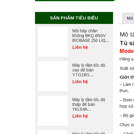
SẢN PHẨM TIÊU BIỂU
Mô 
Nồi hấp chân
Mô t
không BKQ-B50V
BIOBASE (50 Lít) –
Tủ s
Giải pháp tiệt trùng
Liên hệ
hiệu quả
Mode
Hãng sả
Máy ly tâm tốc độ
Xuất x
cao để bàn
YTG18G
Giới t
Yonglekang – Thiết
Liên hệ
– Làm n
bị ly tâm phòng thí
nghiệm
thực.
Máy ly tâm tốc độ
– Bơm c
thấp để bàn
hợp sử 
YKL04A
Yonglekang – Máy
– Bộ gi
Liên hệ
ly tâm phòng thí
nghiệm
Chức nă
– Cảnh 