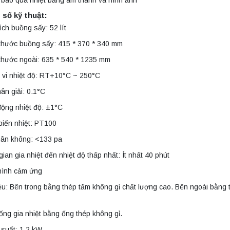
số kỹ thuật:
ích buồng sấy: 52 lít
thước buồng sấy: 415 * 370 * 340 mm
thước ngoài: 635 * 540 * 1235 mm
 vi nhiệt độ: RT+10°C ~ 250°C
ân giải: 0.1°C
ộng nhiệt độ: ±1°C
biến nhiệt: PT100
hân không: <133 pa
gian gia nhiệt đến nhiệt độ thấp nhất: Ít nhất 40 phút
hình cảm ứng
iệu: Bên trong bằng thép tấm không gỉ chất lượng cao. Bên ngoài bằng thé
ống gia nhiệt bằng ống thép không gỉ.
suất: 1.2 kW