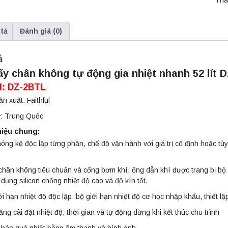
Tha
tả
Đánh giá (0)
ả
ấy chân không tự động gia nhiệt nhanh 52 lít
D
l: DZ-2BTL
n xuất: Faithful
ứ: Trung Quốc
hiệu chung:
óng kệ độc lập từng phần, chế độ vận hành với giá trị cố định hoặc tùy 
hân không tiêu chuẩn và cổng bơm khí, ống dẫn khí được trang bị bộ lọ
dụng silicon chống nhiệt độ cao và độ kín tốt.
ới hạn nhiệt độ độc lập: bộ giới hạn nhiệt độ cơ học nhập khẩu, thiết lậ
ng cài đặt nhiệt độ, thời gian và tự động dừng khi kết thúc chu trình
báo quá nhiệt bằng âm thanh và hình ảnh