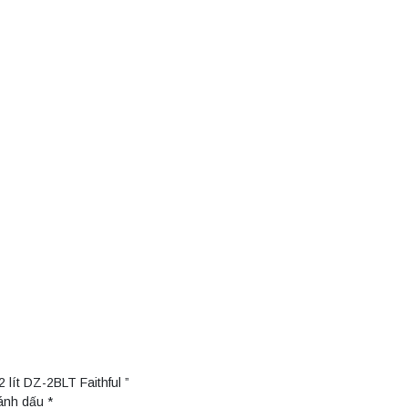
 lít DZ-2BLT Faithful ”
đánh dấu
*