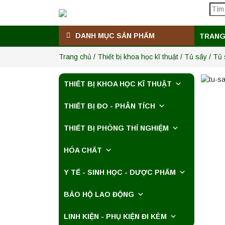
DANH MỤC SẢN PHẨM
TRANG
Trang chủ
/
Thiết bị khoa học kĩ thuật
/
Tủ sấy
/
Tủ 
THIẾT BỊ KHOA HỌC KĨ THUẬT
THIẾT BỊ ĐO - PHÂN TÍCH
THIẾT BỊ PHÒNG THÍ NGHIỆM
HÓA CHẤT
Y TẾ - SINH HỌC - DƯỢC PHẨM
BẢO HỘ LAO ĐỘNG
LINH KIỆN - PHỤ KIỆN ĐI KÈM