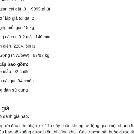
gian cài đặt: 0 ~ 9999 phút
trí lắp giá tối đa: 2
rọng mỗi giá: 15 kg
ng cách giữ 2 giá: 140 mm
n điện: 220V, 50Hz
 lượng (NW/GW): 67/92 kg
cấp bao gồm:
ể mẫu: 02 chiếc
 cài giá: 04 chiếc
g dẫn sử dụng
 giá
ó đánh giá nào.
người đầu tiên nhận xét “Tủ sấy chân không tự động gia nhiệt nhanh 52
ủa bạn sẽ không được hiển thị công khai.
Các trường bắt buộc được 