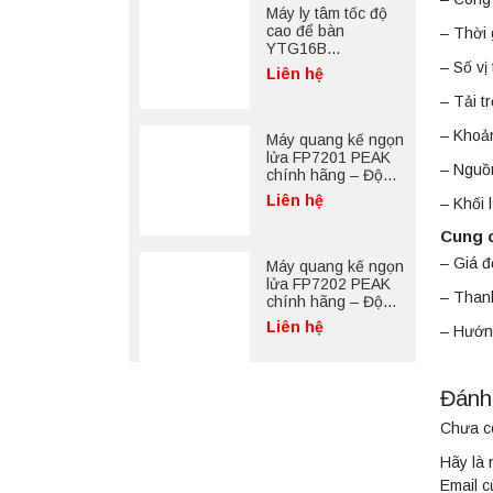
Máy ly tâm tốc độ
cao để bàn
– Thời 
YTG16B
Yonglekang – Thiết
– Số vị 
Liên hệ
bị ly tâm phòng thí
– Tải t
nghiệm
– Khoả
Máy quang kế ngọn
lửa FP7201 PEAK
– Nguồ
chính hãng – Độ
chính xác cao, vận
Liên hệ
– Khối
hành ổn định
Cung 
– Giá đ
Máy quang kế ngọn
lửa FP7202 PEAK
– Thanh
chính hãng – Độ
chính xác cao, vận
Liên hệ
– Hướn
hành ổn định
Đánh
Chưa c
Hãy là 
Email c