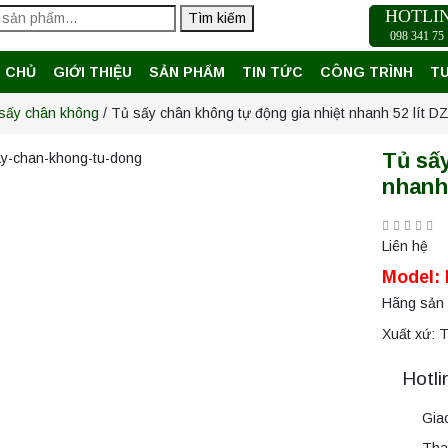
HOTLI
Tìm kiếm
098 341 75 
 CHỦ
GIỚI THIỆU
SẢN PHẨM
TIN TỨC
CÔNG TRÌNH
T
sấy chân không
/ Tủ sấy chân không tự động gia nhiệt nhanh 52 lít DZ
Tủ sấ
nhanh 
Liên hệ
Model:
Hãng sản x
Xuất xứ: 
Hotli
Gia