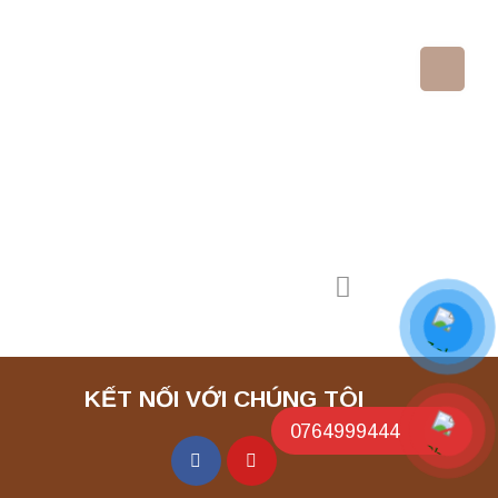
KẾT NỐI VỚI CHÚNG TÔI
0764999444