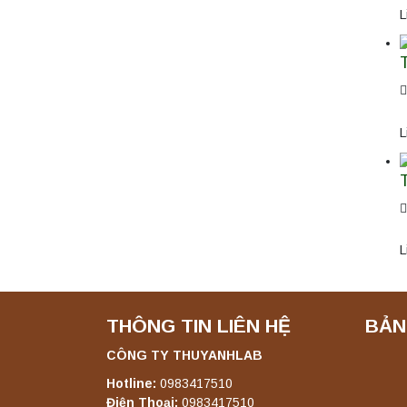
L
T
L
T
L
THÔNG TIN LIÊN HỆ
BẢN
CÔNG TY THUYANHLAB
Hotline:
0983417510
Điện Thoại:
0983417510