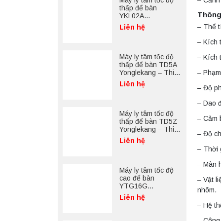
Máy ly tâm tốc độ
thấp để bàn
Thông 
YKL02A
Yonglekang – Máy
– Thể t
Liên hệ
ly tâm phòng thí
nghiệm
– Kích 
Máy ly tâm tốc độ
– Kích 
thấp để bàn TD5A
– Phạm
Yonglekang – Thiết
bị ly tâm phòng thí
Liên hệ
– Độ ph
nghiệm
– Dao đ
Máy ly tâm tốc độ
– Cảm 
thấp để bàn TD5Z
Yonglekang – Thiết
– Độ c
bị ly tâm phòng thí
Liên hệ
nghiệm
– Thời 
– Màn 
Máy ly tâm tốc độ
cao để bàn
– Vật l
YTG16G
nhôm.
Yonglekang – Thiết
Liên hệ
bị ly tâm phòng thí
– Hệ th
nghiệm
– Công 