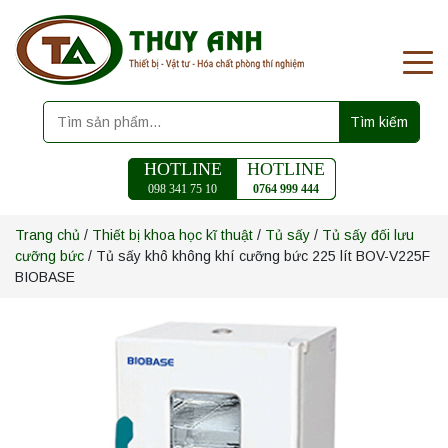
Tìm kiếm
HOTLINE
HOTLINE
098 341 75 10
0764 999 444
Trang chủ
/
Thiết bị khoa học kĩ thuật
/
Tủ sấy
/
Tủ sấy đối lưu
cưỡng bức
/ Tủ sấy khô không khí cưỡng bức 225 lít BOV-V225F
BIOBASE