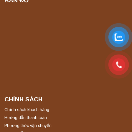
BẢN ĐỒ
Máy ly tâm tốc độ cao để bàn YTG16B
Yonglekang – Thiết bị ly tâm phòng thí
nghiệm
Liên hệ
Máy quang kế ngọn lửa FP7201 PEAK
chính hãng – Độ chính xác cao, vận hành
ổn định
Liên hệ
Máy quang kế ngọn lửa FP7202 PEAK
chính hãng – Độ chính xác cao, vận hành
ổn định
Liên hệ
CHÍNH SÁCH
Nồi hấp chân không BKQ-B50V BIOBASE
Chính sách khách hàng
(50 Lít) – Giải pháp tiệt trùng hiệu quả
Hướng dẫn thanh toán
Liên hệ
Phương thức vận chuyển