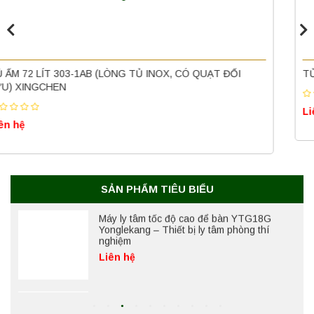
ổn định
Liên hệ
Nồi hấp chân không BKQ-B50V BIOBASE
(50 Lít) – Giải pháp tiệt trùng hiệu quả
TỦ VI KHÍ HẬU – TỦ MÔI TRƯỜNG 450 LÍT
Liên hệ
Liên hệ
Máy ly tâm tốc độ cao để bàn YTG18G
Yonglekang – Thiết bị ly tâm phòng thí
nghiệm
Liên hệ
SẢN PHẨM TIÊU BIỂU
Máy ly tâm tốc độ thấp để bàn YKL04A
Yonglekang – Máy ly tâm phòng thí nghiệm
Liên hệ
Máy ly tâm tốc độ thấp để bàn YKL02A