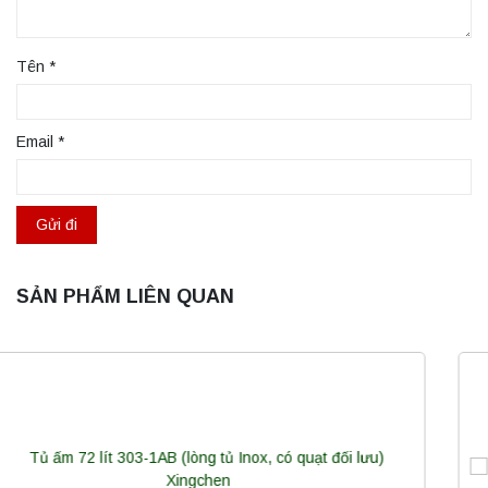
Tên
*
Email
*
SẢN PHẨM LIÊN QUAN
Máy quang kế ngọn lửa FP7202 PEAK
chính hãng – Độ chính xác cao, vận hành