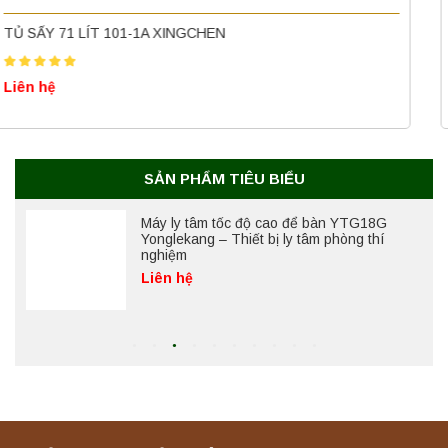
(50 Lít) – Giải pháp tiệt trùng hiệu quả
TỦ SẤY 71 LÍT 101-1AB (LÒNG TỦ BẰNG INOX) XINGCHEN
Liên hệ
Liên hệ
Máy ly tâm tốc độ cao để bàn YTG18G
Yonglekang – Thiết bị ly tâm phòng thí
nghiệm
Liên hệ
SẢN PHẨM TIÊU BIỂU
Máy ly tâm tốc độ thấp để bàn YKL04A
Yonglekang – Máy ly tâm phòng thí nghiệm
Liên hệ
Máy ly tâm tốc độ thấp để bàn YKL02A
Yonglekang – Máy ly tâm phòng thí nghiệm
Liên hệ