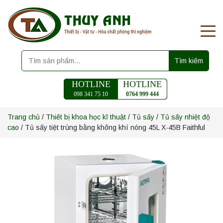
Tìm kiếm
HOTLINE
HOTLINE
098 341 75 10
0764 999 444
Trang chủ
/
Thiết bị khoa học kĩ thuật
/
Tủ sấy
/
Tủ sấy nhiệt độ
cao
/ Tủ sấy tiệt trùng bằng không khí nóng 45L X-45B Faithful