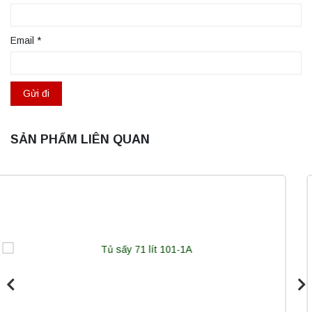
Email
*
SẢN PHẨM LIÊN QUAN
Máy quang kế ngọn lửa FP7202 PEAK
chính hãng – Độ chính xác cao, vận hành
ổn định
Liên hệ
Nồi hấp chân không BKQ-B50V BIOBASE