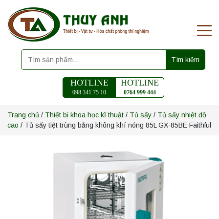
Tìm kiếm
HOTLINE
HOTLINE
098 341 75 10
0764 999 444
Trang chủ
/
Thiết bị khoa học kĩ thuật
/
Tủ sấy
/
Tủ sấy nhiệt độ
cao
/ Tủ sấy tiệt trùng bằng không khí nóng 85L GX-85BE Faithful