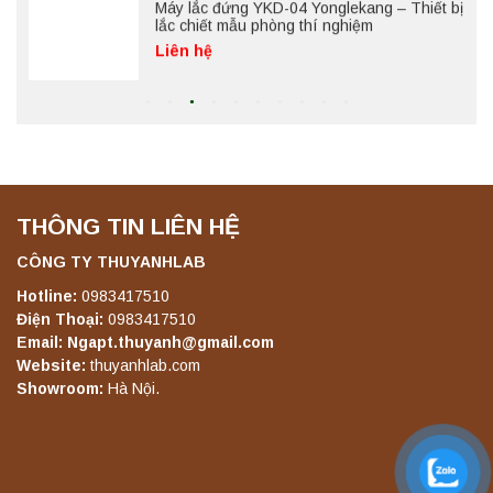
Liên hệ
Máy lắc đứng YKD-06 Yonglekang – Thiết bị
lắc chiết mẫu phòng thí nghiệm
Liên hệ
THÔNG TIN LIÊN HỆ
Máy lắc đứng YKD-08 Yonglekang – Thiết bị
lắc chiết mẫu phòng thí nghiệm
CÔNG TY THUYANHLAB
Liên hệ
Hotline:
0983417510
Điện Thoại:
0983417510
Email: Ngapt.thuyanh@gmail.com
Máy lắc đứng YKD-10 Yonglekang – Thiết bị
Website:
thuyanhlab.com
lắc chiết mẫu phòng thí nghiệm
Showroom:
Hà Nội.
Liên hệ
Máy chưng cất tự động YDL-06 Yonglekang