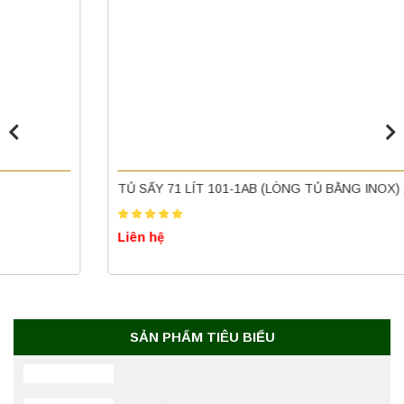
Máy ly tâm tốc độ thấp để bàn YKL02A
Yonglekang – Máy ly tâm phòng thí nghiệm
Liên hệ
Nồi hấp chân không BKQ-B50V BIOBASE
(50 Lít) – Giải pháp tiệt trùng hiệu quả
TỦ SẤY 71 LÍT 101-1AB (LÒNG TỦ BẰNG INOX) XINGCHEN
Liên hệ
Liên hệ
Máy ly tâm tốc độ cao để bàn YTG18G
Yonglekang – Thiết bị ly tâm phòng thí
nghiệm
Liên hệ
SẢN PHẨM TIÊU BIỂU
Máy lắc đứng YKD-04 Yonglekang – Thiết bị
lắc chiết mẫu phòng thí nghiệm