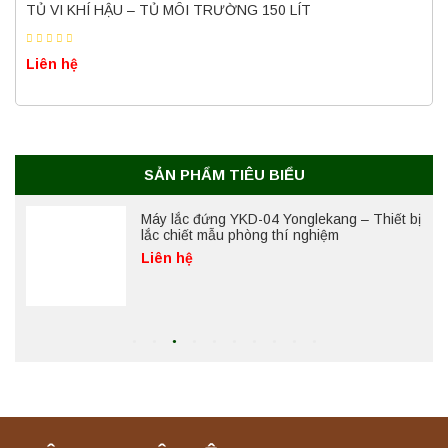
(50 Lít) – Giải pháp tiệt trùng hiệu quả
TỦ VI KHÍ HẬU – TỦ MÔI TRƯỜNG 150 LÍT
Liên hệ
Liên hệ
Máy ly tâm tốc độ cao để bàn YTG18G
Yonglekang – Thiết bị ly tâm phòng thí
nghiệm
Liên hệ
SẢN PHẨM TIÊU BIỂU
Máy lắc đứng YKD-04 Yonglekang – Thiết bị
lắc chiết mẫu phòng thí nghiệm
Liên hệ
Máy lắc đứng YKD-06 Yonglekang – Thiết bị
lắc chiết mẫu phòng thí nghiệm
Liên hệ