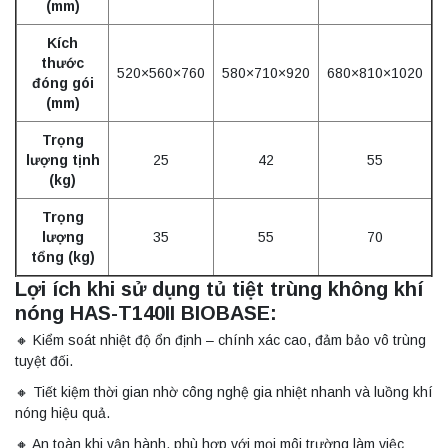
(mm)
Kích
thước
520×560×760
580×710×920
680×810×1020
đóng gói
(mm)
Trọng
lượng tịnh
25
42
55
(kg)
Trọng
lượng
35
55
70
tổng (kg)
Lợi ích khi sử dụng tủ tiệt trùng không khí
nóng HAS-T140II BIOBASE:
🔸 Kiểm soát nhiệt độ ổn định – chính xác cao, đảm bảo vô trùng
tuyệt đối.
🔸 Tiết kiệm thời gian nhờ công nghệ gia nhiệt nhanh và luồng khí
nóng hiệu quả.
🔸 An toàn khi vận hành, phù hợp với mọi môi trường làm việc