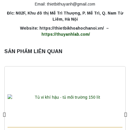
Email: thietbithuyanh@gmail.com
Đ/c: N02F, Khu đô thị Mễ Trì Thượng, P. Mễ Trì, Q. Nam Từ
Liêm, Hà Nội
Website: https://thietbikhoahochanoi.vn/ –
https://thuyanhlab.com/
SẢN PHẨM LIÊN QUAN
Máy ly tâm tốc độ thấp để bàn YKL02A
Yonglekang – Máy ly tâm phòng thí nghiệm
Liên hệ
Nồi hấp chân không BKQ-B50V BIOBASE