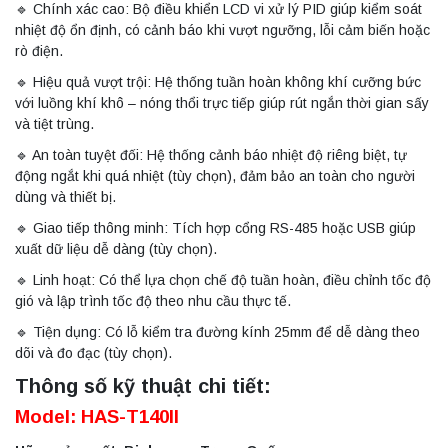
🔹 Chính xác cao: Bộ điều khiển LCD vi xử lý PID giúp kiểm soát
nhiệt độ ổn định, có cảnh báo khi vượt ngưỡng, lỗi cảm biến hoặc
rò điện.
🔹 Hiệu quả vượt trội: Hệ thống tuần hoàn không khí cưỡng bức
với luồng khí khô – nóng thổi trực tiếp giúp rút ngắn thời gian sấy
và tiệt trùng.
🔹 An toàn tuyệt đối: Hệ thống cảnh báo nhiệt độ riêng biệt, tự
động ngắt khi quá nhiệt (tùy chọn), đảm bảo an toàn cho người
dùng và thiết bị.
🔹 Giao tiếp thông minh: Tích hợp cổng RS-485 hoặc USB giúp
xuất dữ liệu dễ dàng (tùy chọn).
🔹 Linh hoạt: Có thể lựa chọn chế độ tuần hoàn, điều chỉnh tốc độ
gió và lập trình tốc độ theo nhu cầu thực tế.
🔹 Tiện dụng: Có lỗ kiểm tra đường kính 25mm để dễ dàng theo
dõi và đo đạc (tùy chọn).
Thông số kỹ thuật chi tiết:
Model: HAS-T140II