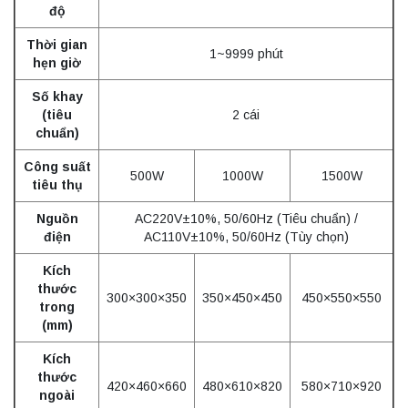
độ
Thời gian
1~9999 phút
hẹn giờ
Số khay
(tiêu
2 cái
chuẩn)
Công suất
500W
1000W
1500W
tiêu thụ
Nguồn
AC220V±10%, 50/60Hz (Tiêu chuẩn) /
điện
AC110V±10%, 50/60Hz (Tùy chọn)
Kích
thước
300×300×350
350×450×450
450×550×550
trong
(mm)
Kích
thước
420×460×660
480×610×820
580×710×920
ngoài