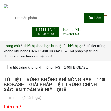
Tìm kiếm
HOTLINE
HOTLINE
098 341 75 10
0764 999 444
Trang chủ
/
Thiết bị khoa học kĩ thuật
/
Thiết bị lọc
/ Tủ tiệt trùng
không khí nóng HAS-T140II BIOBASE – Giải pháp tiệt trùng
chính xác, an toàn và hiệu quả
TỦ TIỆT TRÙNG KHÔNG KHÍ NÓNG HAS-T140II
BIOBASE – GIẢI PHÁP TIỆT TRÙNG CHÍNH
XÁC, AN TOÀN VÀ HIỆU QUẢ
(0 đánh giá)
Liên hệ