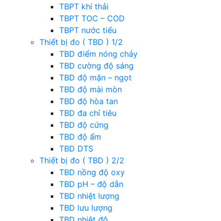
TBPT khí thải
TBPT TOC – COD
TBPT nước tiểu
Thiết bị đo ( TBD ) 1/2
TBD điểm nóng chảy
TBD cường độ sáng
TBD độ mặn – ngọt
TBD độ mài mòn
TBD độ hòa tan
TBD đa chỉ tiêu
TBD độ cứng
TBD độ ẩm
TBD DTS
Thiết bị đo ( TBD ) 2/2
TBD nồng độ oxy
TBD pH – độ dẫn
TBD nhiệt lượng
TBD lưu lượng
TBD nhiệt độ