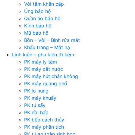
Vòi tắm khẩn cấp
Ủng bảo hộ
Quần áo bảo hộ
Kính bảo hộ
Mũ bảo hộ
Bồn – Vòi – Bình rửa mắt
Khẩu trang – Mặt nạ
Linh kiện – phụ kiện đi kèm
PK máy ly tâm
PK máy cất nước
PK máy hút chân không
PK máy quang phổ
PK lò nung
PK máy khuấy
PK tủ sấy
PK nồi hấp
PK bếp cách thủy
PK máy phân tích
PK tủ an toàn sinh học