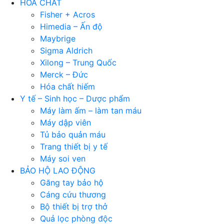
HÓA CHẤT
Fisher + Acros
Himedia – Ấn độ
Maybrige
Sigma Aldrich
Xilong – Trung Quốc
Merck – Đức
Hóa chất hiếm
Y tế – Sinh học – Dược phẩm
Máy làm ấm – làm tan máu
Máy dập viên
Tủ bảo quản máu
Trang thiết bị y tế
Máy soi ven
BẢO HỘ LAO ĐỘNG
Găng tay bảo hộ
Cáng cứu thương
Bộ thiết bị trợ thở
Quả lọc phòng độc