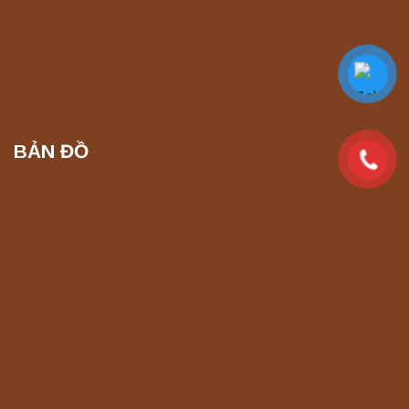
Máy chưng cất tự động YDL-06 Yonglekang
chính hãng – Thiết bị chưng cất mẫu nước
phòng thí nghiệm
Liên hệ
BẢN ĐỒ
Máy chưng cất tự động YDL-08 Yonglekang
chính hãng – Thiết bị chưng cất mẫu nước
phòng thí nghiệm
Liên hệ
Máy ly tâm tốc độ thấp để bàn YKL04A
Yonglekang – Máy ly tâm phòng thí nghiệm
Liên hệ
Máy ly tâm tốc độ thấp để bàn YKL02A
Yonglekang – Máy ly tâm phòng thí nghiệm