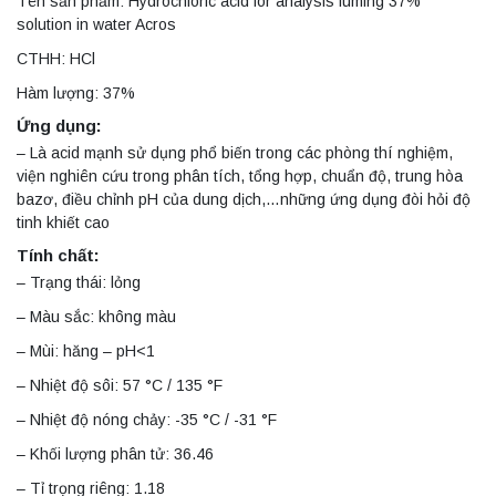
Tên sản phẩm: Hydrochloric acid for analysis fuming 37%
solution in water Acros
CTHH: HCl
Hàm lượng: 37%
Ứng dụng:
– Là acid mạnh sử dụng phổ biến trong các phòng thí nghiệm,
viện nghiên cứu trong phân tích, tổng hợp, chuẩn độ, trung hòa
bazơ, điều chỉnh pH của dung dịch,…những ứng dụng đòi hỏi độ
tinh khiết cao
Tính chất:
– Trạng thái: lỏng
– Màu sắc: không màu
– Mùi: hăng – pH<1
– Nhiệt độ sôi: 57 °C / 135 °F
– Nhiệt độ nóng chảy: -35 °C / -31 °F
– Khối lượng phân tử: 36.46
– Tỉ trọng riêng: 1.18