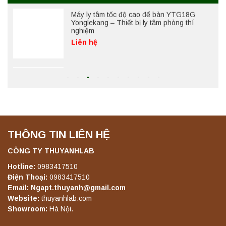
Máy lắc đứng YKD-04 Yonglekang – Thiết bị
lắc chiết mẫu phòng thí nghiệm
Liên hệ
Máy lắc đứng YKD-06 Yonglekang – Thiết bị
lắc chiết mẫu phòng thí nghiệm
Liên hệ
THÔNG TIN LIÊN HỆ
Máy lắc đứng YKD-08 Yonglekang – Thiết bị
CÔNG TY THUYANHLAB
lắc chiết mẫu phòng thí nghiệm
Liên hệ
Hotline:
0983417510
Điện Thoại:
0983417510
Email: Ngapt.thuyanh@gmail.com
Website:
thuyanhlab.com
Máy lắc đứng YKD-10 Yonglekang – Thiết bị
Showroom:
Hà Nội.
lắc chiết mẫu phòng thí nghiệm
Liên hệ