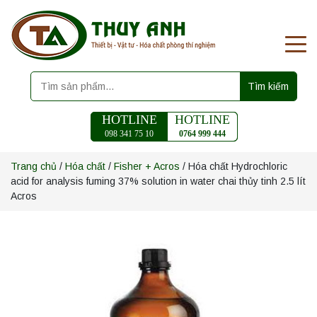
Tìm kiếm
HOTLINE
HOTLINE
098 341 75 10
0764 999 444
Trang chủ
/
Hóa chất
/
Fisher + Acros
/ Hóa chất Hydrochloric
acid for analysis fuming 37% solution in water chai thủy tinh 2.5 lít
Acros