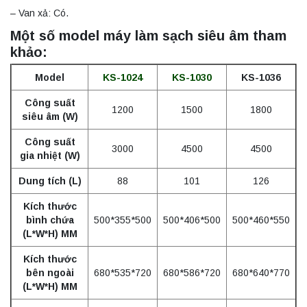
– Van xả: Có.
Một số model máy làm sạch siêu âm tham
khảo:
Model
KS-1024
KS-1030
KS-1036
Công suất
1200
1500
1800
siêu âm (W)
Công suất
3000
4500
4500
gia nhiệt (W)
Dung tích (L)
88
101
126
Kích thước
bình chứa
500*355*500
500*406*500
500*460*550
(L*W*H) MM
Kích thước
bên ngoài
680*535*720
680*586*720
680*640*770
(L*W*H) MM