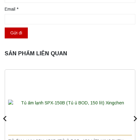
Email
*
SẢN PHẨM LIÊN QUAN
Máy ly tâm tốc độ cao để bàn YTG16B
Yonglekang – Thiết bị ly tâm phòng thí
nghiệm
Liên hệ
Nồi hấp chân không BKQ-B50V BIOBASE
(50 Lít) – Giải pháp tiệt trùng hiệu quả
Liên hệ