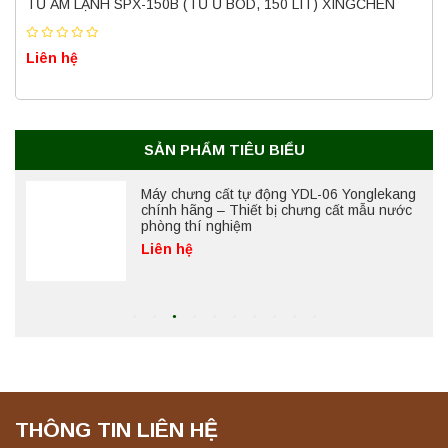
TỦ ẤM LẠNH SPX-150B (TỦ Ủ BOD, 150 LÍT) XINGCHEN
Liên hệ
Máy ly tâm tốc độ cao để bàn YTG18G
Yonglekang – Thiết bị ly tâm phòng thí
nghiệm
Liên hệ
SẢN PHẨM TIÊU BIỂU
Máy chưng cất tự động YDL-06 Yonglekang
chính hãng – Thiết bị chưng cất mẫu nước
phòng thí nghiệm
Liên hệ
Máy chưng cất tự động YDL-08 Yonglekang
chính hãng – Thiết bị chưng cất mẫu nước
phòng thí nghiệm
Liên hệ
THÔNG TIN LIÊN HỆ
Máy ly tâm tốc độ thấp để bàn YKL04A
Yonglekang – Máy ly tâm phòng thí nghiệm