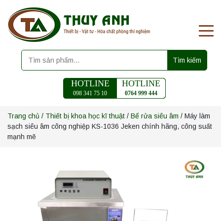
Tìm kiếm
HOTLINE
HOTLINE
098 341 75 10
0764 999 444
Trang chủ
/
Thiết bị khoa học kĩ thuật
/
Bể rửa siêu âm
/ Máy làm
sạch siêu âm công nghiệp KS-1036 Jeken chính hãng, công suất
mạnh mẽ