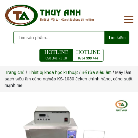
Tìm kiếm
HOTLINE
HOTLINE
098 341 75 10
0764 999 444
Trang chủ
/
Thiết bị khoa học kĩ thuật
/
Bể rửa siêu âm
/ Máy làm
sạch siêu âm công nghiệp KS-1030 Jeken chính hãng, công suất
mạnh mẽ