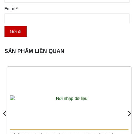
Email
*
SẢN PHẨM LIÊN QUAN
Máy quang kế ngọn lửa FP7202 PEAK
chính hãng – Độ chính xác cao, vận hành
ổn định
Liên hệ
Nồi hấp chân không BKQ-B50V BIOBASE
(50 Lít) – Giải pháp tiệt trùng hiệu quả
Liên hệ