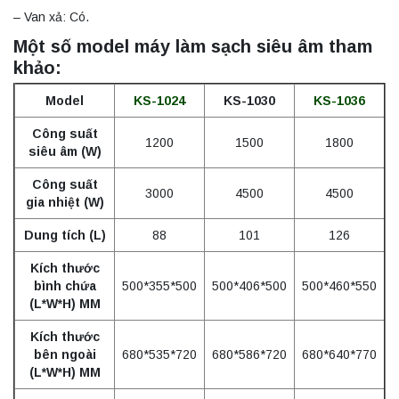
– Van xả: Có.
Một số model máy làm sạch siêu âm tham
khảo:
Model
KS-1024
KS-1030
KS-1036
Công suất
1200
1500
1800
siêu âm (W)
Công suất
3000
4500
4500
gia nhiệt (W)
Dung tích (L)
88
101
126
Kích thước
bình chứa
500*355*500
500*406*500
500*460*550
(L*W*H) MM
Kích thước
bên ngoài
680*535*720
680*586*720
680*640*770
(L*W*H) MM