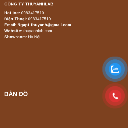
nghiệm
CÔNG TY THUYANHLAB
Liên hệ
Hotline:
0983417510
Điện Thoại:
0983417510
Email: Ngapt.thuyanh@gmail.com
Máy ly tâm tốc độ thấp để bàn TD5Z
Website:
thuyanhlab.com
Yonglekang – Thiết bị ly tâm phòng thí
Showroom:
Hà Nội.
nghiệm
Liên hệ
Máy ly tâm tốc độ cao để bàn YTG16G
Yonglekang – Thiết bị ly tâm phòng thí
nghiệm
Liên hệ
BẢN ĐỒ
Máy ly tâm tốc độ cao để bàn YTG16B
Yonglekang – Thiết bị ly tâm phòng thí
nghiệm
Liên hệ
Máy quang kế ngọn lửa FP7201 PEAK