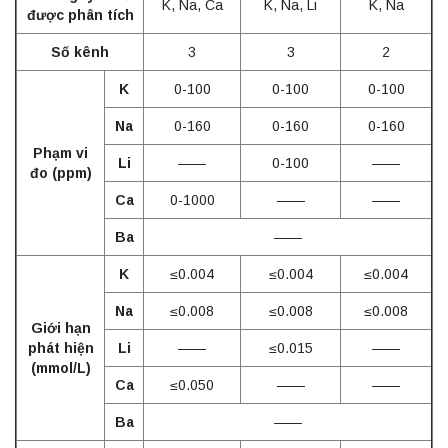
K, Na, Ca
K, Na, Li
K, Na
được phân tích
Số kênh
3
3
2
K
0-100
0-100
0-100
Na
0-160
0-160
0-160
Phạm vi
Li
——
0-100
——
đo (ppm)
Ca
0-1000
——
——
Ba
——
K
≤0.004
≤0.004
≤0.004
Na
≤0.008
≤0.008
≤0.008
Giới hạn
phát hiện
Li
——
≤0.015
——
(mmol/L)
Ca
≤0.050
——
——
Ba
——