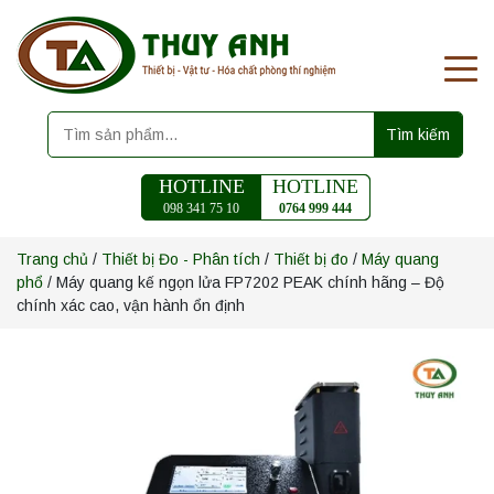
Tìm kiếm
HOTLINE
HOTLINE
098 341 75 10
0764 999 444
Trang chủ
/
Thiết bị Đo - Phân tích
/
Thiết bị đo
/
Máy quang
phổ
/ Máy quang kế ngọn lửa FP7202 PEAK chính hãng – Độ
chính xác cao, vận hành ổn định