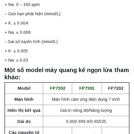
+ Na: 0 – 160 ppm
– Giới hạn phát hiện (mmol/L):
+ K: ≤ 0.004
+ Na: ≤ 0.008
– Sai số tuyến tính (mmol/L):
+ K: ≤ 0.005
+ Na: ≤ 0.03
Một số model máy quang kế ngọn lửa tham
khảo:
Model
FP7302
FP7301
FP7202
Màn hình
Màn hình cảm ứng điện dung 7 inch
Hiển thị kết quả
Giá trị nồng độ/Năng lượng
Dải đo
0.000-999.9/0-65535
Các nguyên tố