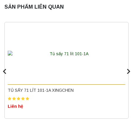
SẢN PHẨM LIÊN QUAN
Máy ly tâm tốc độ thấp để bàn YKL02A
Yonglekang – Máy ly tâm phòng thí nghiệm
Liên hệ
Nồi hấp chân không BKQ-B50V BIOBASE
(50 Lít) – Giải pháp tiệt trùng hiệu quả
TỦ SẤY 71 LÍT 101-1A XINGCHEN
Liên hệ
Liên hệ
Máy ly tâm tốc độ cao để bàn YTG18G
Yonglekang – Thiết bị ly tâm phòng thí
nghiệm