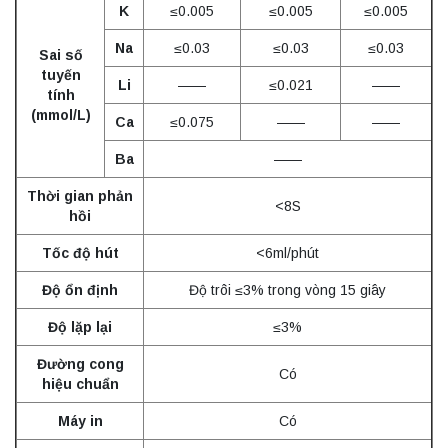
K
≤0.005
≤0.005
≤0.005
Na
≤0.03
≤0.03
≤0.03
Sai số
tuyến
Li
——
≤0.021
——
tính
(mmol/L)
Ca
≤0.075
——
——
Ba
——
Thời gian phản
<8S
hồi
Tốc độ hút
<6ml/phút
Độ ổn định
Độ trôi ≤3% trong vòng 15 giây
Độ lặp lại
≤3%
Đường cong
Có
hiệu chuẩn
Máy in
Có