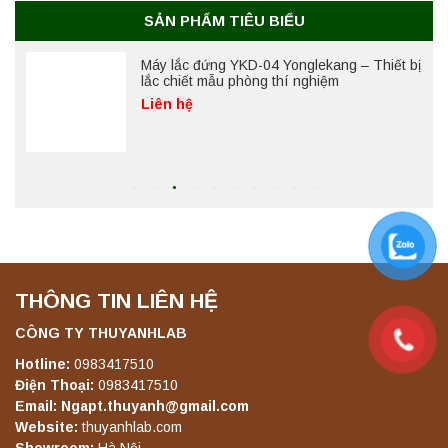
Liên hệ
SẢN PHẨM TIÊU BIỂU
Máy lắc đứng YKD-04 Yonglekang – Thiết bị
lắc chiết mẫu phòng thí nghiệm
Liên hệ
Máy lắc đứng YKD-06 Yonglekang – Thiết bị
lắc chiết mẫu phòng thí nghiệm
Liên hệ
THÔNG TIN LIÊN HỆ
Máy lắc đứng YKD-08 Yonglekang – Thiết bị
lắc chiết mẫu phòng thí nghiệm
CÔNG TY THUYANHLAB
Liên hệ
Hotline:
0983417510
Điện Thoại:
0983417510
Email: Ngapt.thuyanh@gmail.com
Máy lắc đứng YKD-10 Yonglekang – Thiết bị
Website:
thuyanhlab.com
lắc chiết mẫu phòng thí nghiệm
Showroom:
Hà Nội.