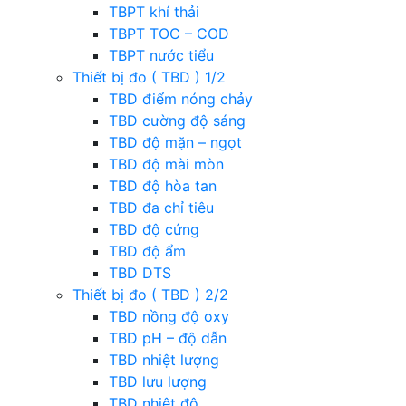
TBPT khí thải
TBPT TOC – COD
TBPT nước tiểu
Thiết bị đo ( TBD ) 1/2
TBD điểm nóng chảy
TBD cường độ sáng
TBD độ mặn – ngọt
TBD độ mài mòn
TBD độ hòa tan
TBD đa chỉ tiêu
TBD độ cứng
TBD độ ẩm
TBD DTS
Thiết bị đo ( TBD ) 2/2
TBD nồng độ oxy
TBD pH – độ dẫn
TBD nhiệt lượng
TBD lưu lượng
TBD nhiệt độ