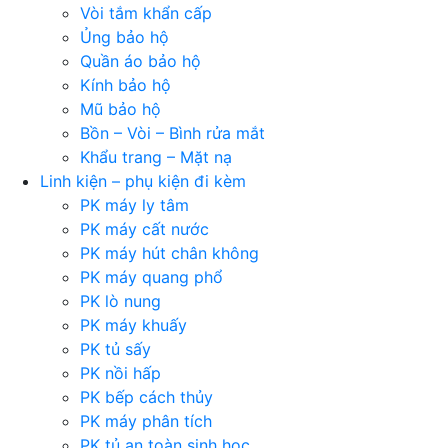
Vòi tắm khẩn cấp
Ủng bảo hộ
Quần áo bảo hộ
Kính bảo hộ
Mũ bảo hộ
Bồn – Vòi – Bình rửa mắt
Khẩu trang – Mặt nạ
Linh kiện – phụ kiện đi kèm
PK máy ly tâm
PK máy cất nước
PK máy hút chân không
PK máy quang phổ
PK lò nung
PK máy khuấy
PK tủ sấy
PK nồi hấp
PK bếp cách thủy
PK máy phân tích
PK tủ an toàn sinh học