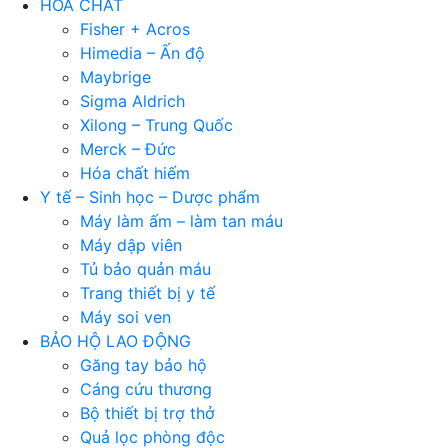
HÓA CHẤT
Fisher + Acros
Himedia – Ấn độ
Maybrige
Sigma Aldrich
Xilong – Trung Quốc
Merck – Đức
Hóa chất hiếm
Y tế – Sinh học – Dược phẩm
Máy làm ấm – làm tan máu
Máy dập viên
Tủ bảo quản máu
Trang thiết bị y tế
Máy soi ven
BẢO HỘ LAO ĐỘNG
Găng tay bảo hộ
Cáng cứu thương
Bộ thiết bị trợ thở
Quả lọc phòng độc