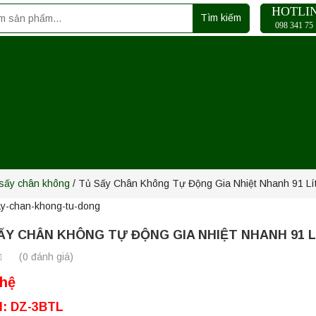
HOTLI
Tìm kiếm
098 341 75 
ủ
m
nh
ụng
sấy chân không
/ Tủ Sấy Chân Không Tự Động Gia Nhiệt Nhanh 91 Lít
ẤY CHÂN KHÔNG TỰ ĐỘNG GIA NHIỆT NHANH 91 L
(0 đánh giá)
 hệ
l: DZ-3BTL