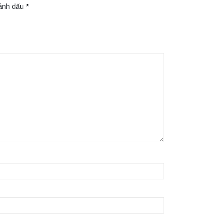
đánh dấu
*