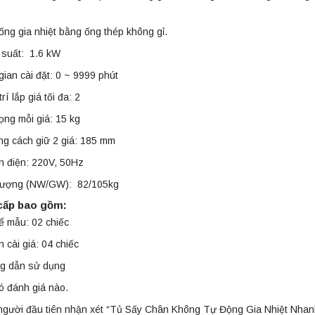
ống gia nhiệt bằng ống thép không gỉ.
 suất: 1.6 kW
gian cài đặt: 0 ~ 9999 phút
trí lắp giá tối đa: 2
rọng mỗi giá: 15 kg
g cách giữ 2 giá: 185 mm
n điện: 220V, 50Hz
 lượng (NW/GW): 82/105kg
cấp bao gồm:
ể mẫu: 02 chiếc
 cài giá: 04 chiếc
g dẫn sử dụng
ó đánh giá nào.
người đầu tiên nhận xét “Tủ Sấy Chân Không Tự Động Gia Nhiệt Nhanh 