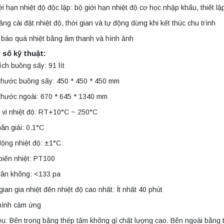
ới hạn nhiệt độ độc lập: bộ giới hạn nhiệt độ cơ học nhập khẩu, thiết lậ
ng cài đặt nhiệt độ, thời gian và tự động dừng khi kết thúc chu trình
báo quá nhiệt bằng âm thanh và hình ảnh
số kỹ thuật:
ích buồng sấy: 91 lít
thước buồng sấy: 450 * 450 * 450 mm
thước ngoài: 670 * 645 * 1340 mm
 vi nhiệt độ: RT+10°C ~ 250°C
ân giải: 0.1°C
ộng nhiệt độ: ±1°C
biến nhiệt: PT100
hân không: <133 pa
gian gia nhiệt đến nhiệt độ cao nhất: Ít nhất 40 phút
hình cảm ứng
iệu: Bên trong bằng thép tấm không gỉ chất lượng cao. Bên ngoài bằng thé