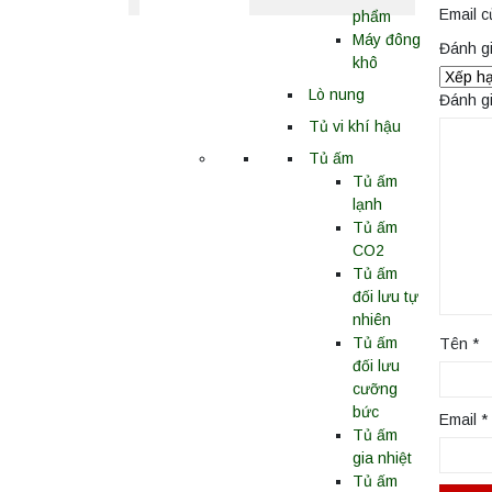
Email c
phẩm
Máy đông
Đánh g
khô
Lò nung
Đánh g
Tủ vi khí hậu
Tủ ấm
Tủ ấm
lạnh
Tủ ấm
CO2
Tủ ấm
đối lưu tự
nhiên
Tủ ấm
Tên
*
đối lưu
cưỡng
bức
Email
*
Tủ ấm
gia nhiệt
Tủ ấm