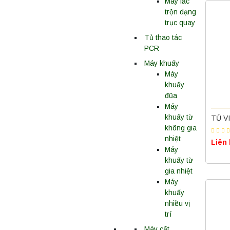
Máy lắc
trộn dạng
trục quay
Tủ thao tác
PCR
Máy khuấy
Máy
khuấy
đũa
Máy
khuấy từ
TỦ V
không gia
nhiệt
Liên
Máy
khuấy từ
gia nhiệt
Máy
khuấy
nhiều vị
trí
Máy cất