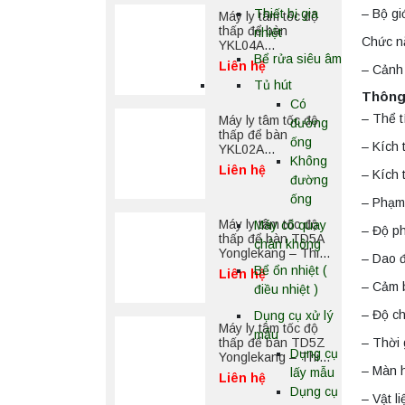
– Bộ gi
Thiết bị gia
Máy ly tâm tốc độ
thấp để bàn
nhiệt
Chức nă
YKL04A
Bể rửa siêu âm
Yonglekang – Máy
Liên hệ
– Cảnh 
ly tâm phòng thí
Tủ hút
nghiệm
Thông 
Có
– Thể t
Máy ly tâm tốc độ
đường
thấp để bàn
ống
– Kích 
YKL02A
Không
Yonglekang – Máy
Liên hệ
– Kích 
ly tâm phòng thí
đường
nghiệm
ống
– Phạm
Máy ly tâm tốc độ
Máy cô quay
– Độ ph
thấp để bàn TD5A
chân không
Yonglekang – Thiết
– Dao đ
bị ly tâm phòng thí
Bể ổn nhiệt (
Liên hệ
nghiệm
– Cảm 
điều nhiệt )
– Độ c
Dụng cụ xử lý
Máy ly tâm tốc độ
mẫu
– Thời 
thấp để bàn TD5Z
Dụng cụ
Yonglekang – Thiết
– Màn 
bị ly tâm phòng thí
lấy mẫu
Liên hệ
nghiệm
Dụng cụ
– Vật l