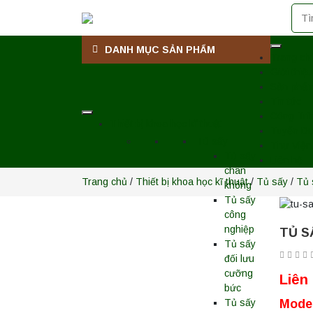
DANH MỤC SẢN PHẨM
Trang ch
Giới thiệu
Sản phẩ
Tin tức
Công Trì
Thiết bị khoa học kĩ thuật
Tuyển D
Tủ sấy
Thư Viện
Tủ sấy
Liên hệ
chân
Trang chủ
/
Thiết bị khoa học kĩ thuật
/
Tủ sấy
/
Tủ 
không
Tủ sấy
công
nghiệp
TỦ S
Tủ sấy
đối lưu
cưỡng
Liên
bức
Mode
Tủ sấy