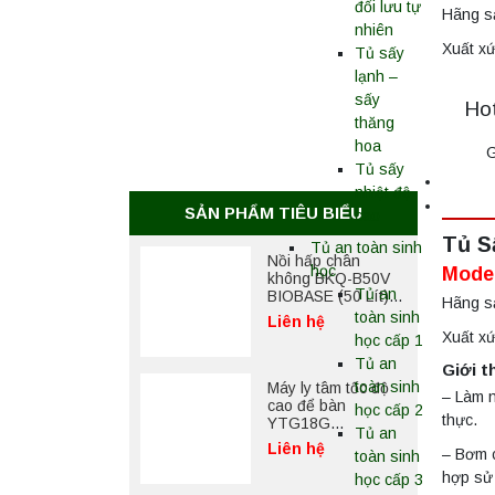
đối lưu tự
Hãng sả
nhiên
Xuất x
Tủ sấy
lạnh –
sấy
Hot
thăng
hoa
G
Tủ sấy
nhiệt độ
SẢN PHẨM TIÊU BIỂU
cao
Tủ S
Tủ an toàn sinh
Nồi hấp chân
học
Mode
không BKQ-B50V
Tủ an
BIOBASE (50 Lít) –
Hãng sả
Giải pháp tiệt trùng
toàn sinh
Liên hệ
hiệu quả
Xuất x
học cấp 1
Tủ an
Giới t
toàn sinh
Máy ly tâm tốc độ
– Làm n
cao để bàn
học cấp 2
thực.
YTG18G
Tủ an
Yonglekang – Thiết
Liên hệ
– Bơm c
toàn sinh
bị ly tâm phòng thí
nghiệm
hợp sử 
học cấp 3