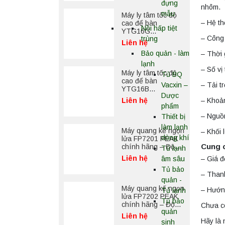
đựng
nhôm.
mẫu
Máy ly tâm tốc độ
– Hệ th
cao để bàn
Nồi hấp tiệt
YTG16G
– Công
trùng
Yonglekang – Thiết
Liên hệ
bị ly tâm phòng thí
Bảo quản - làm
– Thời 
nghiệm
lạnh
– Số vị 
Máy ly tâm tốc độ
Tủ BQ
cao để bàn
– Tải t
Vacxin –
YTG16B
Dược
Yonglekang – Thiết
– Khoản
Liên hệ
bị ly tâm phòng thí
phẩm
nghiệm
– Nguồ
Thiết bị
làm lạnh
Máy quang kế ngọn
– Khối
dòng khí
lửa FP7201 PEAK
Cung 
chính hãng – Độ
Tủ lạnh
chính xác cao, vận
Liên hệ
– Giá đ
âm sâu
hành ổn định
Tủ bảo
– Thanh
quản -
Máy quang kế ngọn
– Hướn
Tủ lạnh
lửa FP7202 PEAK
Tủ bảo
chính hãng – Độ
Chưa c
quản
chính xác cao, vận
Liên hệ
hành ổn định
Hãy là 
sinh