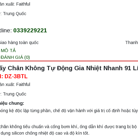
n xuất: Faithful
ứ: Trung Quốc
line:
0339229221
iao hàng toàn quốc
Thanh 
MÔ TẢ
ĐÁNH GIÁ (0)
ấy Chân Không Tự Động Gia Nhiệt Nhanh 91 Lí
l: DZ-3BTL
n xuất: Faithful
ứ: Trung Quốc
hiệu chung:
óng kệ độc lập từng phần, chế độ vận hành với giá trị cố định hoặc tùy 
hân không tiêu chuẩn và cổng bơm khí, ống dẫn khí được trang bị bộ lọ
dụng silicon chống nhiệt độ cao và độ kín tốt.