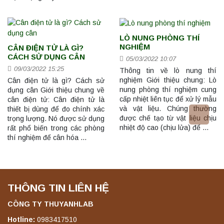
LÒ NUNG PHÒNG THÍ
NGHIỆM
CÂN ĐIỆN TỬ LÀ GÌ?
CÁCH SỬ DỤNG CÂN
05/03/2022 10:07
09/03/2022 15:25
Thông tin về lò nung thí
nghiệm Giới thiệu chung: Lò
Cân điện tử là gì? Cách sử
nung phòng thí nghiệm cung
dụng cân Giới thiệu chung về
cấp nhiệt liên tục để xử lý mẫu
cân điện tử: Cân điện tử là
và vật liệu. Chúng thường
thiết bị dùng để đo chính xác
được chế tạo từ vật liệu chịu
trọng lượng. Nó được sử dụng
nhiệt độ cao (chịu lửa) để …
rất phổ biến trong các phòng
thí nghiệm để cân hóa …
THÔNG TIN LIÊN HỆ
CÔNG TY THUYANHLAB
Hotline:
0983417510