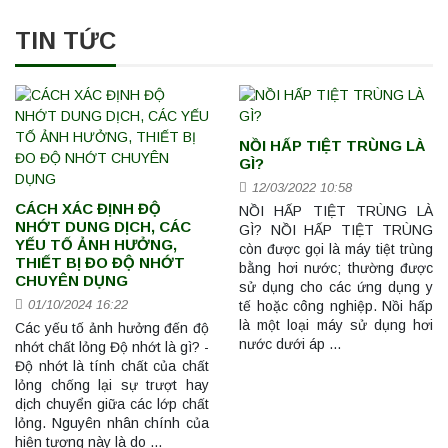
TIN TỨC
NỒI HẤP TIỆT TRÙNG LÀ
GÌ?
12/03/2022 10:58
CÁCH XÁC ĐỊNH ĐỘ
NỒI HẤP TIỆT TRÙNG LÀ
NHỚT DUNG DỊCH, CÁC
GÌ? NỒI HẤP TIỆT TRÙNG
YẾU TỐ ẢNH HƯỞNG,
còn được gọi là máy tiệt trùng
THIẾT BỊ ĐO ĐỘ NHỚT
bằng hơi nước; thường được
CHUYÊN DỤNG
sử dụng cho các ứng dụng y
01/10/2024 16:22
tế hoặc công nghiệp. Nồi hấp
là một loại máy sử dụng hơi
Các yếu tố ảnh hưởng đến độ
nước dưới áp …
nhớt chất lỏng Độ nhớt là gì? -
Độ nhớt là tính chất của chất
lỏng chống lại sự trượt hay
dịch chuyển giữa các lớp chất
lỏng. Nguyên nhân chính của
hiện tượng này là do …