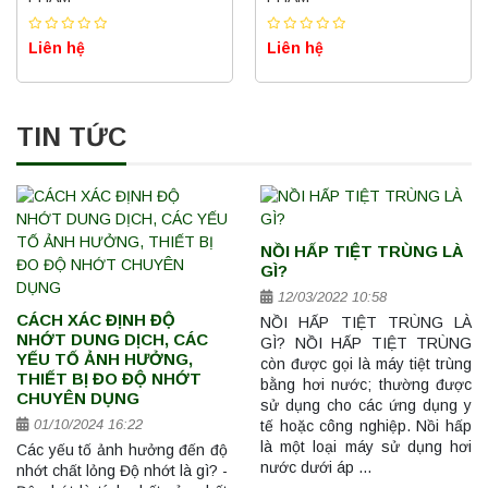
Liên hệ
Liên hệ
TIN TỨC
NỒI HẤP TIỆT TRÙNG LÀ
GÌ?
12/03/2022 10:58
CÁCH XÁC ĐỊNH ĐỘ
NỒI HẤP TIỆT TRÙNG LÀ
NHỚT DUNG DỊCH, CÁC
GÌ? NỒI HẤP TIỆT TRÙNG
YẾU TỐ ẢNH HƯỞNG,
còn được gọi là máy tiệt trùng
THIẾT BỊ ĐO ĐỘ NHỚT
bằng hơi nước; thường được
CHUYÊN DỤNG
sử dụng cho các ứng dụng y
01/10/2024 16:22
tế hoặc công nghiệp. Nồi hấp
là một loại máy sử dụng hơi
Các yếu tố ảnh hưởng đến độ
nước dưới áp …
nhớt chất lỏng Độ nhớt là gì? -