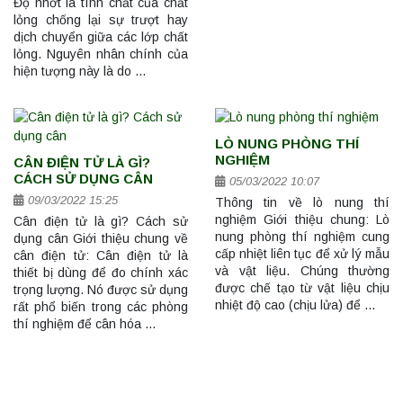
Độ nhớt là tính chất của chất
lỏng chống lại sự trượt hay
dịch chuyển giữa các lớp chất
lỏng. Nguyên nhân chính của
hiện tượng này là do …
LÒ NUNG PHÒNG THÍ
NGHIỆM
CÂN ĐIỆN TỬ LÀ GÌ?
CÁCH SỬ DỤNG CÂN
05/03/2022 10:07
09/03/2022 15:25
Thông tin về lò nung thí
nghiệm Giới thiệu chung: Lò
Cân điện tử là gì? Cách sử
nung phòng thí nghiệm cung
dụng cân Giới thiệu chung về
cấp nhiệt liên tục để xử lý mẫu
cân điện tử: Cân điện tử là
và vật liệu. Chúng thường
thiết bị dùng để đo chính xác
được chế tạo từ vật liệu chịu
trọng lượng. Nó được sử dụng
nhiệt độ cao (chịu lửa) để …
rất phổ biến trong các phòng
thí nghiệm để cân hóa …