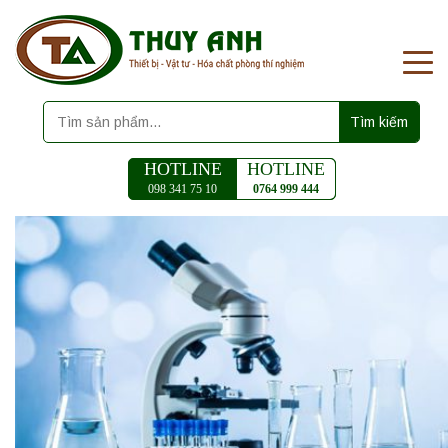
Tìm kiếm
HOTLINE
HOTLINE
098 341 75 10
0764 999 444