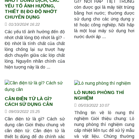
NHỚT DUNG DỊCH, CÁC
GÌ? NỒI HẤP TIỆT TRÙNG
YẾU TỐ ẢNH HƯỞNG,
còn được gọi là máy tiệt trùng
THIẾT BỊ ĐO ĐỘ NHỚT
bằng hơi nước; thường được
CHUYÊN DỤNG
sử dụng cho các ứng dụng y
01/10/2024 16:22
tế hoặc công nghiệp. Nồi hấp
là một loại máy sử dụng hơi
Các yếu tố ảnh hưởng đến độ
nước dưới áp …
nhớt chất lỏng Độ nhớt là gì? -
Độ nhớt là tính chất của chất
lỏng chống lại sự trượt hay
dịch chuyển giữa các lớp chất
lỏng. Nguyên nhân chính của
hiện tượng này là do …
LÒ NUNG PHÒNG THÍ
NGHIỆM
CÂN ĐIỆN TỬ LÀ GÌ?
CÁCH SỬ DỤNG CÂN
05/03/2022 10:07
09/03/2022 15:25
Thông tin về lò nung thí
nghiệm Giới thiệu chung: Lò
Cân điện tử là gì? Cách sử
nung phòng thí nghiệm cung
dụng cân Giới thiệu chung về
cấp nhiệt liên tục để xử lý mẫu
cân điện tử: Cân điện tử là
và vật liệu. Chúng thường
thiết bị dùng để đo chính xác