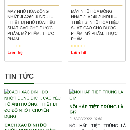
MÁY NHŨ HÓA ĐỒNG
MÁY NHŨ HÓA ĐỒNG
NHẤT JLA260 JUNRUI –
NHẤT JLA240 JUNRUI –
THIẾT BỊ NHŨ HÓA HIỆU
THIẾT BỊ NHŨ HÓA HIỆU
SUẤT CAO CHO DƯỢC
SUẤT CAO CHO DƯỢC
PHẨM, MỸ PHẨM, THỰC
PHẨM, MỸ PHẨM, THỰC
PHẨM
PHẨM
Liên hệ
Liên hệ
TIN TỨC
NỒI HẤP TIỆT TRÙNG LÀ
GÌ?
12/03/2022 10:58
CÁCH XÁC ĐỊNH ĐỘ
NỒI HẤP TIỆT TRÙNG LÀ