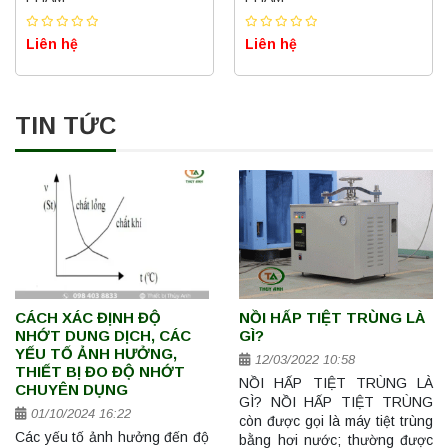
Liên hệ
Liên hệ
TIN TỨC
CÁCH XÁC ĐỊNH ĐỘ
NỒI HẤP TIỆT TRÙNG LÀ
NHỚT DUNG DỊCH, CÁC
GÌ?
YẾU TỐ ẢNH HƯỞNG,
12/03/2022 10:58
THIẾT BỊ ĐO ĐỘ NHỚT
NỒI HẤP TIỆT TRÙNG LÀ
CHUYÊN DỤNG
GÌ? NỒI HẤP TIỆT TRÙNG
01/10/2024 16:22
còn được gọi là máy tiệt trùng
Các yếu tố ảnh hưởng đến độ
bằng hơi nước; thường được