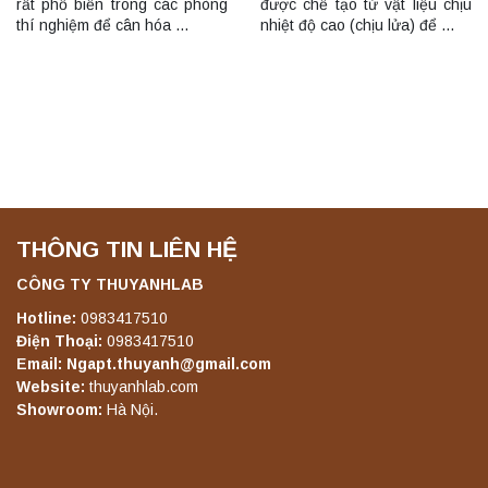
rất phổ biến trong các phòng
được chế tạo từ vật liệu chịu
thí nghiệm để cân hóa …
nhiệt độ cao (chịu lửa) để …
THÔNG TIN LIÊN HỆ
CÔNG TY THUYANHLAB
Hotline:
0983417510
Điện Thoại:
0983417510
Email: Ngapt.thuyanh@gmail.com
Website:
thuyanhlab.com
Showroom:
Hà Nội.