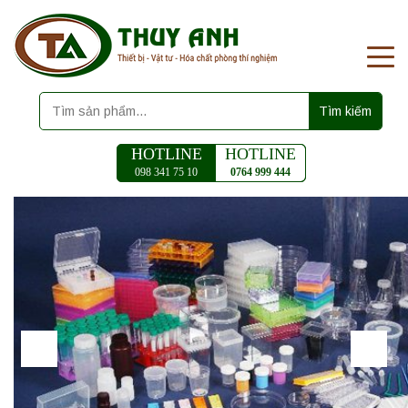
Tìm kiếm
HOTLINE
HOTLINE
098 341 75 10
0764 999 444