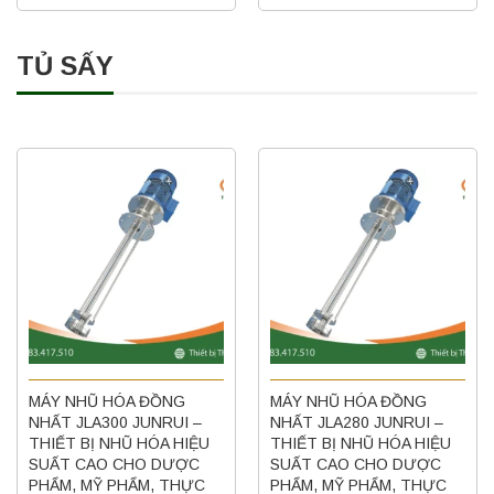
TỦ SẤY
MÁY NHŨ HÓA ĐỒNG
MÁY NHŨ HÓA ĐỒNG
NHẤT JLA300 JUNRUI –
NHẤT JLA280 JUNRUI –
THIẾT BỊ NHŨ HÓA HIỆU
THIẾT BỊ NHŨ HÓA HIỆU
SUẤT CAO CHO DƯỢC
SUẤT CAO CHO DƯỢC
PHẨM, MỸ PHẨM, THỰC
PHẨM, MỸ PHẨM, THỰC