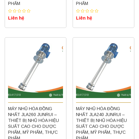
PHẨM
PHẨM
Liên hệ
Liên hệ
MÁY NHŨ HÓA ĐỒNG
MÁY NHŨ HÓA ĐỒNG
NHẤT JLA260 JUNRUI –
NHẤT JLA240 JUNRUI –
THIẾT BỊ NHŨ HÓA HIỆU
THIẾT BỊ NHŨ HÓA HIỆU
SUẤT CAO CHO DƯỢC
SUẤT CAO CHO DƯỢC
PHẨM, MỸ PHẨM, THỰC
PHẨM, MỸ PHẨM, THỰC
PHẨM
PHẨM