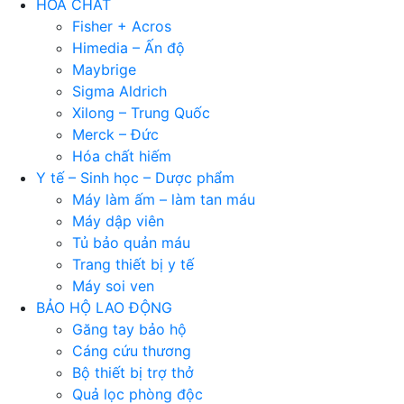
HÓA CHẤT
Fisher + Acros
Himedia – Ấn độ
Maybrige
Sigma Aldrich
Xilong – Trung Quốc
Merck – Đức
Hóa chất hiếm
Y tế – Sinh học – Dược phẩm
Máy làm ấm – làm tan máu
Máy dập viên
Tủ bảo quản máu
Trang thiết bị y tế
Máy soi ven
BẢO HỘ LAO ĐỘNG
Găng tay bảo hộ
Cáng cứu thương
Bộ thiết bị trợ thở
Quả lọc phòng độc