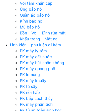
Vòi tắm khẩn cấp
Ủng bảo hộ
Quần áo bảo hộ
Kính bảo hộ
Mũ bảo hộ
Bồn – Vòi – Bình rửa mắt
Khẩu trang – Mặt nạ
Linh kiện – phụ kiện đi kèm
PK máy ly tâm
PK máy cất nước
PK máy hút chân không
PK máy quang phổ
PK lò nung
PK máy khuấy
PK tủ sấy
PK nồi hấp
PK bếp cách thủy
PK máy phân tích
PK tủ an toàn sinh học