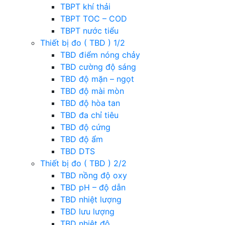
TBPT khí thải
TBPT TOC – COD
TBPT nước tiểu
Thiết bị đo ( TBD ) 1/2
TBD điểm nóng chảy
TBD cường độ sáng
TBD độ mặn – ngọt
TBD độ mài mòn
TBD độ hòa tan
TBD đa chỉ tiêu
TBD độ cứng
TBD độ ẩm
TBD DTS
Thiết bị đo ( TBD ) 2/2
TBD nồng độ oxy
TBD pH – độ dẫn
TBD nhiệt lượng
TBD lưu lượng
TBD nhiệt độ