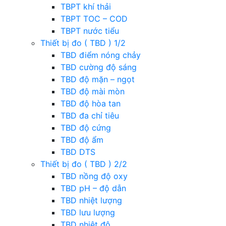
TBPT khí thải
TBPT TOC – COD
TBPT nước tiểu
Thiết bị đo ( TBD ) 1/2
TBD điểm nóng chảy
TBD cường độ sáng
TBD độ mặn – ngọt
TBD độ mài mòn
TBD độ hòa tan
TBD đa chỉ tiêu
TBD độ cứng
TBD độ ẩm
TBD DTS
Thiết bị đo ( TBD ) 2/2
TBD nồng độ oxy
TBD pH – độ dẫn
TBD nhiệt lượng
TBD lưu lượng
TBD nhiệt độ