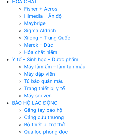
HÓA CHẤT
Fisher + Acros
Himedia – Ấn độ
Maybrige
Sigma Aldrich
Xilong – Trung Quốc
Merck – Đức
Hóa chất hiếm
Y tế – Sinh học – Dược phẩm
Máy làm ấm – làm tan máu
Máy dập viên
Tủ bảo quản máu
Trang thiết bị y tế
Máy soi ven
BẢO HỘ LAO ĐỘNG
Găng tay bảo hộ
Cáng cứu thương
Bộ thiết bị trợ thở
Quả lọc phòng độc