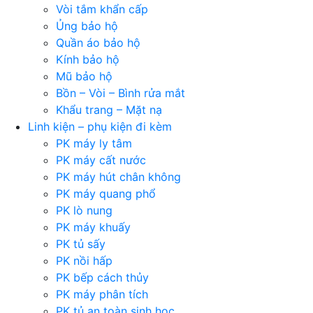
Vòi tắm khẩn cấp
Ủng bảo hộ
Quần áo bảo hộ
Kính bảo hộ
Mũ bảo hộ
Bồn – Vòi – Bình rửa mắt
Khẩu trang – Mặt nạ
Linh kiện – phụ kiện đi kèm
PK máy ly tâm
PK máy cất nước
PK máy hút chân không
PK máy quang phổ
PK lò nung
PK máy khuấy
PK tủ sấy
PK nồi hấp
PK bếp cách thủy
PK máy phân tích
PK tủ an toàn sinh học