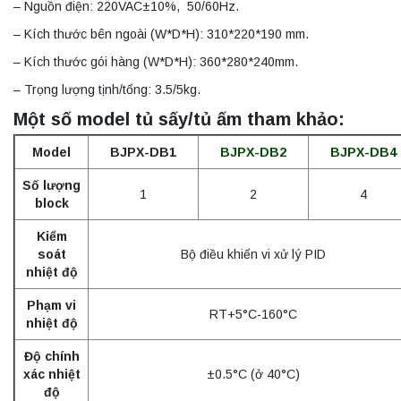
– Nguồn điện: 220VAC±10%, 50/60Hz.
– Kích thước bên ngoài (W*D*H): 310*220*190 mm.
– Kích thước gói hàng (W*D*H): 360*280*240mm.
– Trọng lượng tịnh/tổng: 3.5/5kg.
Một số model tủ sấy/tủ ấm tham khảo:
Model
BJPX-DB1
BJPX-DB2
BJPX-DB4
Số lượng
1
2
4
block
Kiểm
soát
Bộ điều khiển vi xử lý PID
nhiệt độ
Phạm vi
RT+5°C-160°C
nhiệt độ
Độ chính
xác nhiệt
±0.5°C (ở 40°C)
độ