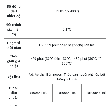
Độ đồng
đều
±1.0°C(ở 40°C)
nhiệt độ
Độ chính
xác hiển
0.1°C
thị
Phạm vi
1〜9999 phút hoặc hoạt động liên tục.
thời gian
Thời
≤20 phút (30°C đến 130°C); <30 phút (30°C đến
gian gia
160°C)
nhiệt
Vỏ: Acrylic. Bên ngoài: Thép cán nguội phủ lớp bột
Vật liệu
chống vi khuẩn
Block
tiêu
DB005*1 cái
DB005*2 cái
DB005*4 cái
chuẩn