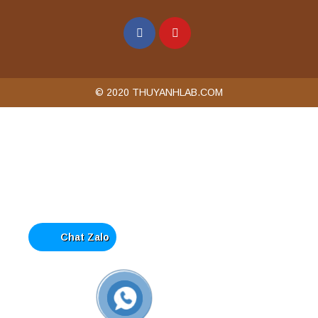
Máy chưng cất tự động YDL-06 Yonglekang
chính hãng – Thiết bị chưng cất mẫu nước
phòng thí nghiệm
Liên hệ
© 2020 THUYANHLAB.COM
Máy chưng cất tự động YDL-08 Yonglekang
chính hãng – Thiết bị chưng cất mẫu nước
phòng thí nghiệm
Liên hệ
Máy ly tâm tốc độ thấp để bàn YKL04A
Yonglekang – Máy ly tâm phòng thí nghiệm
Liên hệ
Chat Zalo
Máy ly tâm tốc độ thấp để bàn YKL02A
Yonglekang – Máy ly tâm phòng thí nghiệm
Liên hệ