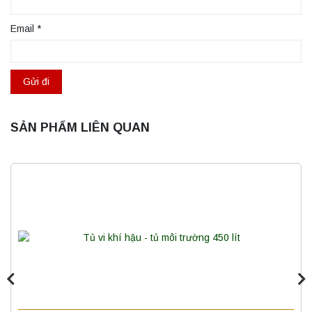
Email
*
SẢN PHẨM LIÊN QUAN
Máy ly tâm tốc độ cao để bàn YTG16B
Yonglekang – Thiết bị ly tâm phòng thí
nghiệm
Liên hệ
Nồi hấp chân không BKQ-B50V BIOBASE