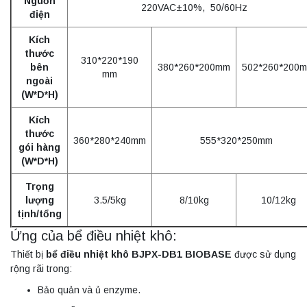
Nguồn
220VAC±10%, 50/60Hz
điện
Kích
thước
310*220*190
bên
380*260*200mm
502*260*200
mm
ngoài
(W*D*H)
Kích
thước
360*280*240mm
555*320*250mm
gói hàng
(W*D*H)
Trọng
lượng
3.5/5kg
8/10kg
10/12kg
tịnh/tổng
Ứng của bể điều nhiệt khô:
Thiết bị
bể điều nhiệt khô BJPX-DB1 BIOBASE
được sử dụng
rộng rãi trong:
Bảo quản và ủ enzyme.