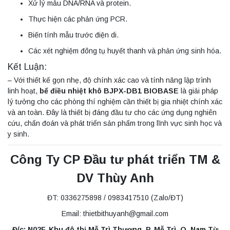
Xử lý mẫu DNA/RNA và protein.
Thực hiện các phản ứng PCR.
Biến tính mẫu trước điện di.
Các xét nghiệm đông tụ huyết thanh và phản ứng sinh hóa.
Kết Luận:
– Với thiết kế gọn nhẹ, độ chính xác cao và tính năng lập trình
linh hoạt,
bể điều nhiệt khô BJPX-DB1 BIOBASE
là giải pháp
lý tưởng cho các phòng thí nghiệm cần thiết bị gia nhiệt chính xác
và an toàn. Đây là thiết bị đáng đầu tư cho các ứng dụng nghiên
cứu, chẩn đoán và phát triển sản phẩm trong lĩnh vực sinh học và
y sinh.
Công Ty CP Đầu tư phát triển TM &
DV Thùy Anh
ĐT: 0336275898 / 0983417510 (Zalo/ĐT)
Email: thietbithuyanh@gmail.com
Đ/c: N02F, Khu đô thị Mễ Trì Thượng, P. Mễ Trì, Q. Nam Từ