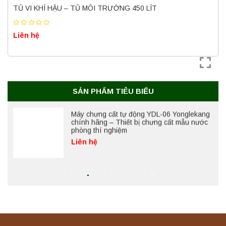
(50 Lít) – Giải pháp tiệt trùng hiệu quả
TỦ VI KHÍ HẬU – TỦ MÔI TRƯỜNG 450 LÍT
Liên hệ
Liên hệ
Máy ly tâm tốc độ cao để bàn YTG18G
Yonglekang – Thiết bị ly tâm phòng thí
nghiệm
Liên hệ
SẢN PHẨM TIÊU BIỂU
Máy chưng cất tự động YDL-06 Yonglekang
chính hãng – Thiết bị chưng cất mẫu nước
phòng thí nghiệm
Liên hệ
Máy chưng cất tự động YDL-08 Yonglekang
chính hãng – Thiết bị chưng cất mẫu nước
phòng thí nghiệm
Liên hệ