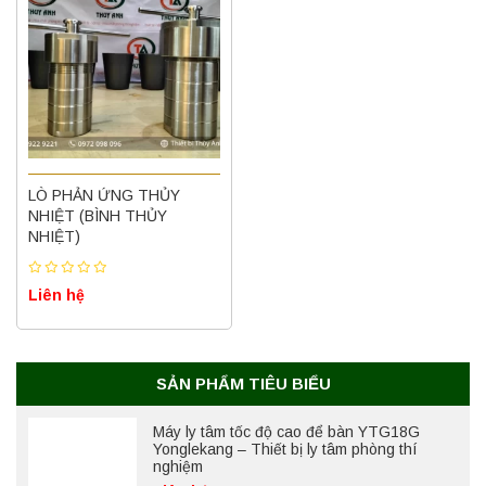
Máy ly tâm tốc độ thấp để bàn YKL02A
LÒ PHẢN ỨNG THỦY
Yonglekang – Máy ly tâm phòng thí nghiệm
NHIỆT (BÌNH THỦY
Liên hệ
NHIỆT)
Liên hệ
Nồi hấp chân không BKQ-B50V BIOBASE
(50 Lít) – Giải pháp tiệt trùng hiệu quả
Liên hệ
SẢN PHẨM TIÊU BIỂU
Máy ly tâm tốc độ cao để bàn YTG18G
Yonglekang – Thiết bị ly tâm phòng thí
nghiệm