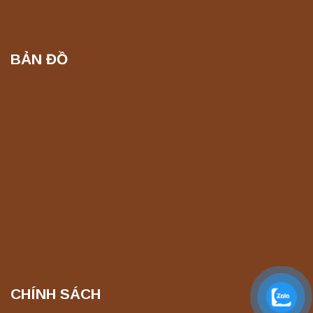
Liên hệ
BẢN ĐỒ
Máy chưng cất tự động YDL-06 Yonglekang
chính hãng – Thiết bị chưng cất mẫu nước
phòng thí nghiệm
Liên hệ
Máy chưng cất tự động YDL-08 Yonglekang
chính hãng – Thiết bị chưng cất mẫu nước
phòng thí nghiệm
Liên hệ
Máy ly tâm tốc độ thấp để bàn YKL04A
Yonglekang – Máy ly tâm phòng thí nghiệm
Liên hệ
CHÍNH SÁCH
Máy ly tâm tốc độ thấp để bàn YKL02A