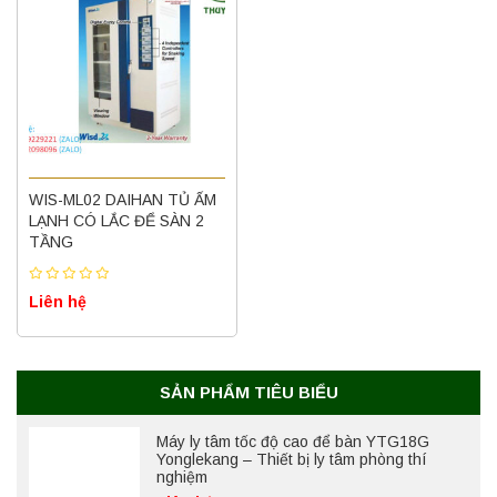
Máy quang kế ngọn lửa FP7202 PEAK
WIS-ML02 DAIHAN TỦ ẤM
chính hãng – Độ chính xác cao, vận hành
ổn định
LẠNH CÓ LẮC ĐỂ SÀN 2
TẦNG
Liên hệ
Liên hệ
Nồi hấp chân không BKQ-B50V BIOBASE
(50 Lít) – Giải pháp tiệt trùng hiệu quả
Liên hệ
SẢN PHẨM TIÊU BIỂU
Máy ly tâm tốc độ cao để bàn YTG18G
Yonglekang – Thiết bị ly tâm phòng thí
nghiệm