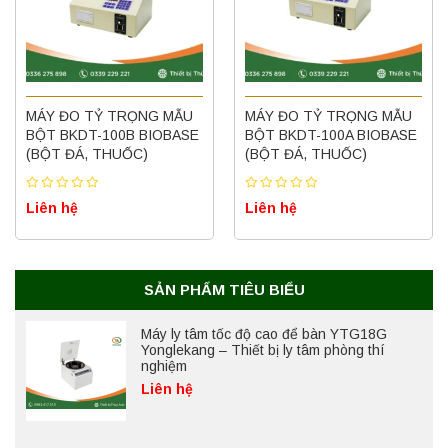
Máy ly tâm tốc độ thấp để bàn YKL02A
MÁY ĐO TỶ TRỌNG MẪU
Yonglekang – Máy ly tâm phòng thí nghiệm
MÁY ĐO TỶ TRỌNG MẪU
BỘT BKDT-100B BIOBASE
BỘT BKDT-100A BIOBASE
Liên hệ
(BỘT ĐÁ, THUỐC)
(BỘT ĐÁ, THUỐC)
Liên hệ
Liên hệ
Nồi hấp chân không BKQ-B50V BIOBASE
(50 Lít) – Giải pháp tiệt trùng hiệu quả
Liên hệ
SẢN PHẨM TIÊU BIỂU
Máy ly tâm tốc độ cao để bàn YTG18G
Yonglekang – Thiết bị ly tâm phòng thí
nghiệm
Liên hệ